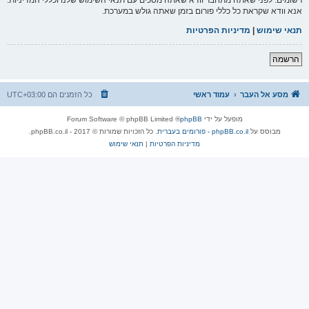
אנא וודא שקראת כל כללי פורום בזמן שאתה גולש במערכת.
תנאי שימוש
|
מדיניות הפרטיות
הרשמה
מסע אל העבר
עמוד ראשי
כל הזמנים הם
UTC+03:00
מופעל על ידי
phpBB
® Forum Software © phpBB Limited
מבוסס על
phpBB.co.il - פורומים בעברית
. כל הזכויות שמורות © 2017 - phpBB.co.il.
מדיניות הפרטיות
|
תנאי שימוש