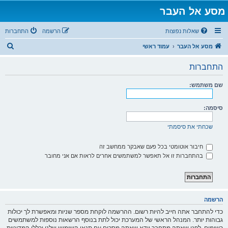
מסע אל העבר
שאלות נפוצות
הרשמה
התחברות
ח
מסע אל העבר
עמוד ראשי
י
התחברות
פ
ו
שם משתמש:
ש
סיסמה:
שכחתי את סיסמתי
חיבור אוטומטי בכל פעם שאבקר ממחשב זה
בהתחברות זו אל תאפשר למשתמשים אחרים לראות אם אני מחובר
הרשמה
כדי להתחבר אתה חייב להיות רשום. ההרשמה לוקחת מספר שניות ומאפשרת לך יכולות
גבוהות יותר. המנהל הראשי של המערכת יכול לתת בנוסף הרשאות נוספות למשתמשים
רשומים. לפני שאתה מתחבר וודא שאתה מסכים עם תנאי השימוש שלנו וכללי המדיניות.