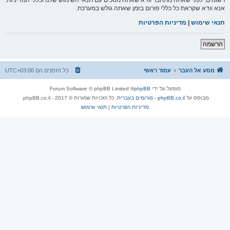
אנא וודא שקראת כל כללי פורום בזמן שאתה גולש במערכת.
תנאי שימוש
|
מדיניות הפרטיות
הרשמה
מסע אל העבר
עמוד ראשי
כל הזמנים הם
UTC+03:00
מופעל על ידי
phpBB
® Forum Software © phpBB Limited
מבוסס על
phpBB.co.il - פורומים בעברית
. כל הזכויות שמורות © 2017 - phpBB.co.il.
מדיניות הפרטיות
|
תנאי שימוש