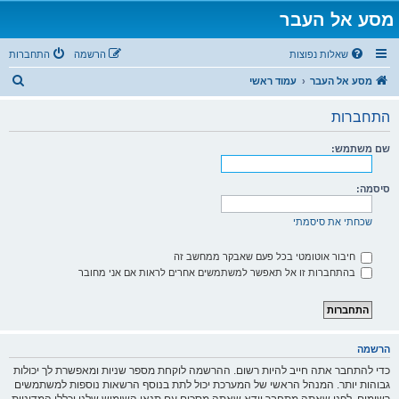
מסע אל העבר
שאלות נפוצות
הרשמה
התחברות
ח
מסע אל העבר
עמוד ראשי
י
התחברות
פ
ו
שם משתמש:
ש
סיסמה:
שכחתי את סיסמתי
חיבור אוטומטי בכל פעם שאבקר ממחשב זה
בהתחברות זו אל תאפשר למשתמשים אחרים לראות אם אני מחובר
הרשמה
כדי להתחבר אתה חייב להיות רשום. ההרשמה לוקחת מספר שניות ומאפשרת לך יכולות
גבוהות יותר. המנהל הראשי של המערכת יכול לתת בנוסף הרשאות נוספות למשתמשים
רשומים. לפני שאתה מתחבר וודא שאתה מסכים עם תנאי השימוש שלנו וכללי המדיניות.