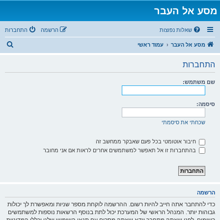
מסע אל העבר
שאלות נפוצות
הרשמה
התחברות
ח
מסע אל העבר
עמוד ראשי
י
התחברות
פ
ו
שם משתמש:
ש
סיסמה:
שכחתי את סיסמתי
חיבור אוטומטי בכל פעם שאבקר ממחשב זה
בהתחברות זו אל תאפשר למשתמשים אחרים לראות אם אני מחובר
הרשמה
כדי להתחבר אתה חייב להיות רשום. ההרשמה לוקחת מספר שניות ומאפשרת לך יכולות
גבוהות יותר. המנהל הראשי של המערכת יכול לתת בנוסף הרשאות נוספות למשתמשים
רשומים. לפני שאתה מתחבר וודא שאתה מסכים עם תנאי השימוש שלנו וכללי המדיניות.