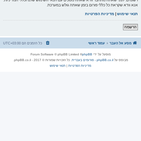
אנא וודא שקראת כל כללי פורום בזמן שאתה גולש במערכת.
תנאי שימוש
|
מדיניות הפרטיות
הרשמה
מסע אל העבר
עמוד ראשי
כל הזמנים הם
UTC+03:00
מופעל על ידי
phpBB
® Forum Software © phpBB Limited
מבוסס על
phpBB.co.il - פורומים בעברית
. כל הזכויות שמורות © 2017 - phpBB.co.il.
מדיניות הפרטיות
|
תנאי שימוש