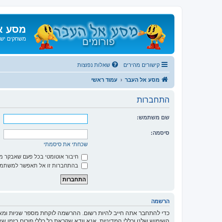
מסע א
משחקים ישנ
קישורים מהירים
שאלות נפוצות
מסע אל העבר
עמוד ראשי
התחברות
שם משתמש:
סיסמה:
שכחתי את סיסמתי
חיבור אוטומטי בכל פעם שאבקר 
בהתחברות זו אל תאפשר למשתמשי
הרשמה
כדי להתחבר אתה חייב להיות רשום. ההרשמה לוקחת מספר שניות ומא
השימוש שלנו וכללי המדיניות. אנא וודא שקראת כל כללי פורום בזמן 