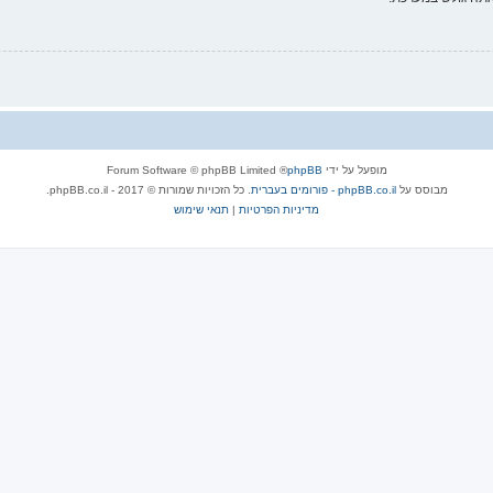
מופעל על ידי
phpBB
® Forum Software © phpBB Limited
מבוסס על
phpBB.co.il - פורומים בעברית
. כל הזכויות שמורות © 2017 - phpBB.co.il.
מדיניות הפרטיות
|
תנאי שימוש