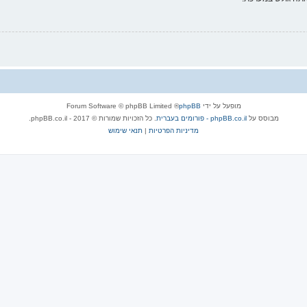
מופעל על ידי
phpBB
® Forum Software © phpBB Limited
מבוסס על
phpBB.co.il - פורומים בעברית
. כל הזכויות שמורות © 2017 - phpBB.co.il.
מדיניות הפרטיות
|
תנאי שימוש