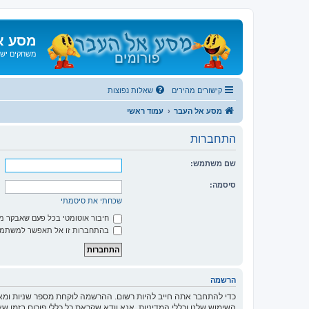
מסע א
משחקים ישנ
קישורים מהירים
שאלות נפוצות
מסע אל העבר
עמוד ראשי
התחברות
שם משתמש:
סיסמה:
שכחתי את סיסמתי
חיבור אוטומטי בכל פעם שאבקר 
בהתחברות זו אל תאפשר למשתמשי
הרשמה
כדי להתחבר אתה חייב להיות רשום. ההרשמה לוקחת מספר שניות ומא
השימוש שלנו וכללי המדיניות. אנא וודא שקראת כל כללי פורום בזמן 