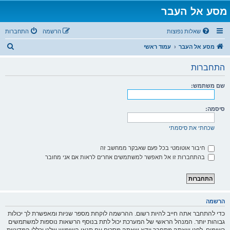
מסע אל העבר
שאלות נפוצות
הרשמה
התחברות
ח
מסע אל העבר
עמוד ראשי
י
התחברות
פ
ו
שם משתמש:
ש
סיסמה:
שכחתי את סיסמתי
חיבור אוטומטי בכל פעם שאבקר ממחשב זה
בהתחברות זו אל תאפשר למשתמשים אחרים לראות אם אני מחובר
הרשמה
כדי להתחבר אתה חייב להיות רשום. ההרשמה לוקחת מספר שניות ומאפשרת לך יכולות
גבוהות יותר. המנהל הראשי של המערכת יכול לתת בנוסף הרשאות נוספות למשתמשים
רשומים. לפני שאתה מתחבר וודא שאתה מסכים עם תנאי השימוש שלנו וכללי המדיניות.