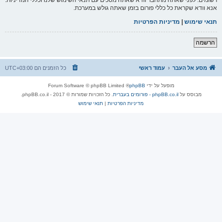
אנא וודא שקראת כל כללי פורום בזמן שאתה גולש במערכת.
תנאי שימוש
|
מדיניות הפרטיות
הרשמה
מסע אל העבר
עמוד ראשי
כל הזמנים הם
UTC+03:00
מופעל על ידי
phpBB
® Forum Software © phpBB Limited
מבוסס על
phpBB.co.il - פורומים בעברית
. כל הזכויות שמורות © 2017 - phpBB.co.il.
מדיניות הפרטיות
|
תנאי שימוש