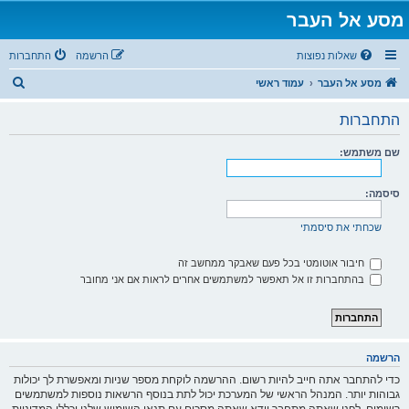
מסע אל העבר
שאלות נפוצות
הרשמה
התחברות
ח
מסע אל העבר
עמוד ראשי
י
התחברות
פ
ו
שם משתמש:
ש
סיסמה:
שכחתי את סיסמתי
חיבור אוטומטי בכל פעם שאבקר ממחשב זה
בהתחברות זו אל תאפשר למשתמשים אחרים לראות אם אני מחובר
הרשמה
כדי להתחבר אתה חייב להיות רשום. ההרשמה לוקחת מספר שניות ומאפשרת לך יכולות
גבוהות יותר. המנהל הראשי של המערכת יכול לתת בנוסף הרשאות נוספות למשתמשים
רשומים. לפני שאתה מתחבר וודא שאתה מסכים עם תנאי השימוש שלנו וכללי המדיניות.