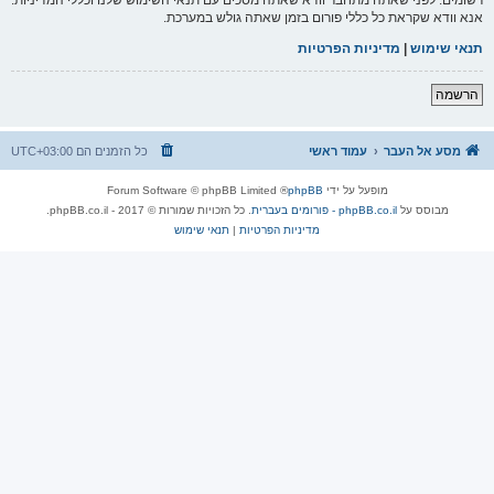
אנא וודא שקראת כל כללי פורום בזמן שאתה גולש במערכת.
תנאי שימוש
|
מדיניות הפרטיות
הרשמה
מסע אל העבר
עמוד ראשי
כל הזמנים הם
UTC+03:00
מופעל על ידי
phpBB
® Forum Software © phpBB Limited
מבוסס על
phpBB.co.il - פורומים בעברית
. כל הזכויות שמורות © 2017 - phpBB.co.il.
מדיניות הפרטיות
|
תנאי שימוש