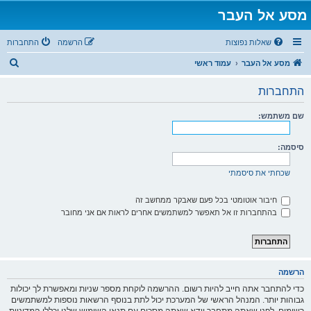
מסע אל העבר
שאלות נפוצות
הרשמה
התחברות
ח
מסע אל העבר
עמוד ראשי
י
התחברות
פ
ו
שם משתמש:
ש
סיסמה:
שכחתי את סיסמתי
חיבור אוטומטי בכל פעם שאבקר ממחשב זה
בהתחברות זו אל תאפשר למשתמשים אחרים לראות אם אני מחובר
הרשמה
כדי להתחבר אתה חייב להיות רשום. ההרשמה לוקחת מספר שניות ומאפשרת לך יכולות
גבוהות יותר. המנהל הראשי של המערכת יכול לתת בנוסף הרשאות נוספות למשתמשים
רשומים. לפני שאתה מתחבר וודא שאתה מסכים עם תנאי השימוש שלנו וכללי המדיניות.