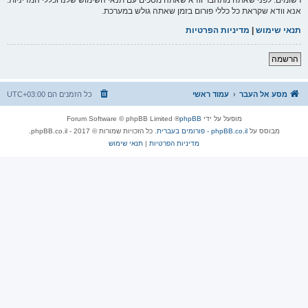
אנא וודא שקראת כל כללי פורום בזמן שאתה גולש במערכת.
תנאי שימוש
|
מדיניות הפרטיות
הרשמה
מסע אל העבר
עמוד ראשי
כל הזמנים הם
UTC+03:00
מופעל על ידי
phpBB
® Forum Software © phpBB Limited
מבוסס על
phpBB.co.il - פורומים בעברית
. כל הזכויות שמורות © 2017 - phpBB.co.il.
מדיניות הפרטיות
|
תנאי שימוש