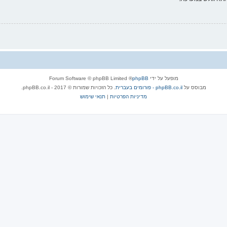
מופעל על ידי
phpBB
® Forum Software © phpBB Limited
מבוסס על
phpBB.co.il - פורומים בעברית
. כל הזכויות שמורות © 2017 - phpBB.co.il.
מדיניות הפרטיות
|
תנאי שימוש