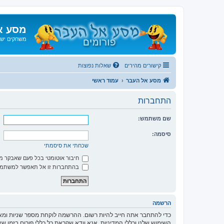
מסע א
משחקים ישנ
קישורים מהירים
שאלות נפוצות
מסע אל העבר
עמוד ראשי
התחברות
שם משתמש:
סיסמה:
שכחתי את סיסמתי
חיבור אוטומטי בכל פעם שאבקר 
בהתחברות זו אל תאפשר למשתמשי
הרשמה
כדי להתחבר אתה חייב להיות רשום. ההרשמה לוקחת מספר שניות ומא
השימוש שלנו וכללי המדיניות. אנא וודא שקראת כל כללי פורום בזמן 