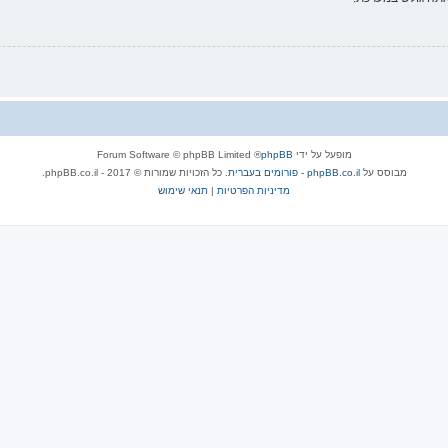
מופעל על ידי
phpBB
® Forum Software © phpBB Limited
מבוסס על
phpBB.co.il - פורומים בעברית
. כל הזכויות שמורות © 2017 - phpBB.co.il.
מדיניות הפרטיות
|
תנאי שימוש