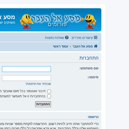
מסע א
משחקים ישנ
קישורים מהירים
שאלות נפוצות
מסע אל העבר
עמוד ראשי
התחברות
שם משתמש:
סיסמה:
שכחתי את סיסמתי
חיבור אוטומטי בכל פעם שאבקר 
בהתחברות זו אל תאפשר למשתמשי
הרשמה
כדי להתחבר אתה חייב להיות רשום. ההרשמה לוקחת מספר שניות ומא
השימוש שלנו וכללי המדיניות. אנא וודא שקראת כל כללי פורום בזמן 