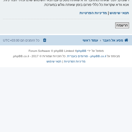
אנא וודא שקראת כל כללי פורום בזמן שאתה גולש במערכת.
תנאי שימוש
|
מדיניות הפרטיות
הרשמה
מסע אל העבר
עמוד ראשי
כל הזמנים הם
UTC+03:00
מופעל על ידי
phpBB
® Forum Software © phpBB Limited
מבוסס על
phpBB.co.il - פורומים בעברית
. כל הזכויות שמורות © 2017 - phpBB.co.il.
מדיניות הפרטיות
|
תנאי שימוש