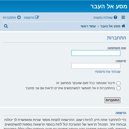
מסע אל העבר
שאלות נפוצות
הרשמה
התחברות
ח
מסע אל העבר
עמוד ראשי
י
התחברות
פ
ו
שם משתמש:
ש
סיסמה:
שכחתי את סיסמתי
חיבור אוטומטי בכל פעם שאבקר ממחשב זה
בהתחברות זו אל תאפשר למשתמשים אחרים לראות אם אני מחובר
הרשמה
כדי להתחבר אתה חייב להיות רשום. ההרשמה לוקחת מספר שניות ומאפשרת לך יכולות
גבוהות יותר. המנהל הראשי של המערכת יכול לתת בנוסף הרשאות נוספות למשתמשים
רשומים. לפני שאתה מתחבר וודא שאתה מסכים עם תנאי השימוש שלנו וכללי המדיניות.