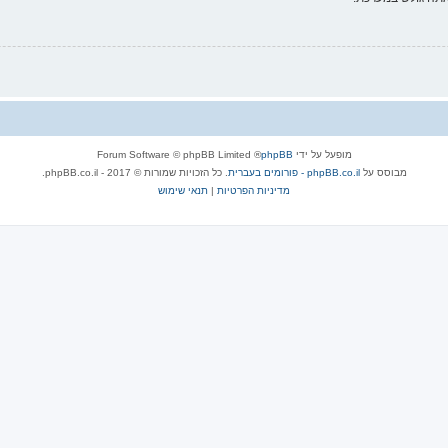
מופעל על ידי
phpBB
® Forum Software © phpBB Limited
מבוסס על
phpBB.co.il - פורומים בעברית
. כל הזכויות שמורות © 2017 - phpBB.co.il.
מדיניות הפרטיות
|
תנאי שימוש