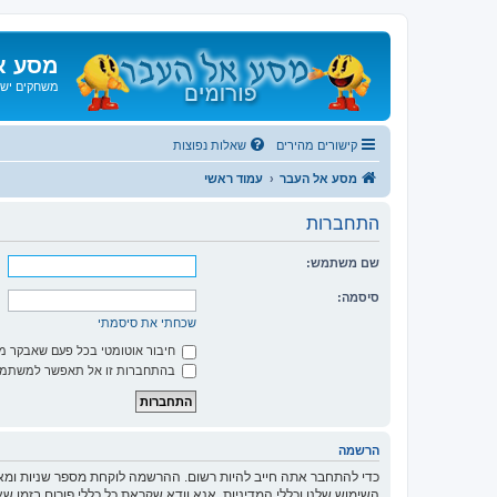
מסע א
משחקים ישנ
קישורים מהירים
שאלות נפוצות
מסע אל העבר
עמוד ראשי
התחברות
שם משתמש:
סיסמה:
שכחתי את סיסמתי
חיבור אוטומטי בכל פעם שאבקר 
בהתחברות זו אל תאפשר למשתמשי
הרשמה
כדי להתחבר אתה חייב להיות רשום. ההרשמה לוקחת מספר שניות ומא
השימוש שלנו וכללי המדיניות. אנא וודא שקראת כל כללי פורום בזמן 