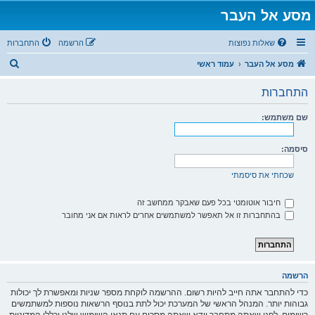
מסע אל העבר
שאלות נפוצות
הרשמה
התחברות
ח
מסע אל העבר
עמוד ראשי
י
התחברות
פ
ו
שם משתמש:
ש
סיסמה:
שכחתי את סיסמתי
חיבור אוטומטי בכל פעם שאבקר ממחשב זה
בהתחברות זו אל תאפשר למשתמשים אחרים לראות אם אני מחובר
הרשמה
כדי להתחבר אתה חייב להיות רשום. ההרשמה לוקחת מספר שניות ומאפשרת לך יכולות
גבוהות יותר. המנהל הראשי של המערכת יכול לתת בנוסף הרשאות נוספות למשתמשים
רשומים. לפני שאתה מתחבר וודא שאתה מסכים עם תנאי השימוש שלנו וכללי המדיניות.