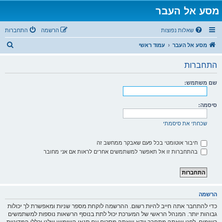
מסע אל העבר
שאלות נפוצות
הרשמה
התחברות
ח
מסע אל העבר
עמוד ראשי
י
התחברות
פ
ו
שם משתמש:
ש
סיסמה:
שכחתי את סיסמתי
חיבור אוטומטי בכל פעם שאבקר ממחשב זה
בהתחברות זו אל תאפשר למשתמשים אחרים לראות אם אני מחובר
הרשמה
כדי להתחבר אתה חייב להיות רשום. ההרשמה לוקחת מספר שניות ומאפשרת לך יכולות
גבוהות יותר. המנהל הראשי של המערכת יכול לתת בנוסף הרשאות נוספות למשתמשים
רשומים. לפני שאתה מתחבר וודא שאתה מסכים עם תנאי השימוש שלנו וכללי המדיניות.