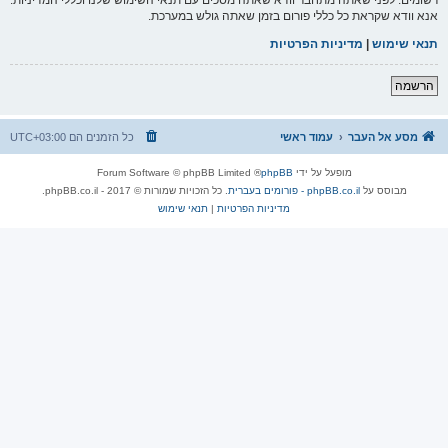
אנא וודא שקראת כל כללי פורום בזמן שאתה גולש במערכת.
תנאי שימוש
|
מדיניות הפרטיות
הרשמה
מסע אל העבר
עמוד ראשי
כל הזמנים הם
UTC+03:00
מופעל על ידי
phpBB
® Forum Software © phpBB Limited
מבוסס על
phpBB.co.il - פורומים בעברית
. כל הזכויות שמורות © 2017 - phpBB.co.il.
מדיניות הפרטיות
|
תנאי שימוש