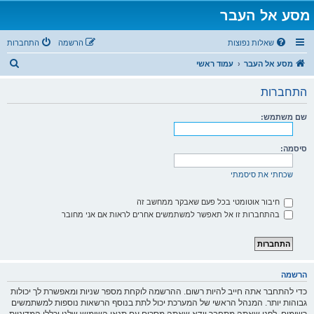
מסע אל העבר
שאלות נפוצות
הרשמה
התחברות
ח
מסע אל העבר
עמוד ראשי
י
התחברות
פ
ו
שם משתמש:
ש
סיסמה:
שכחתי את סיסמתי
חיבור אוטומטי בכל פעם שאבקר ממחשב זה
בהתחברות זו אל תאפשר למשתמשים אחרים לראות אם אני מחובר
הרשמה
כדי להתחבר אתה חייב להיות רשום. ההרשמה לוקחת מספר שניות ומאפשרת לך יכולות
גבוהות יותר. המנהל הראשי של המערכת יכול לתת בנוסף הרשאות נוספות למשתמשים
רשומים. לפני שאתה מתחבר וודא שאתה מסכים עם תנאי השימוש שלנו וכללי המדיניות.