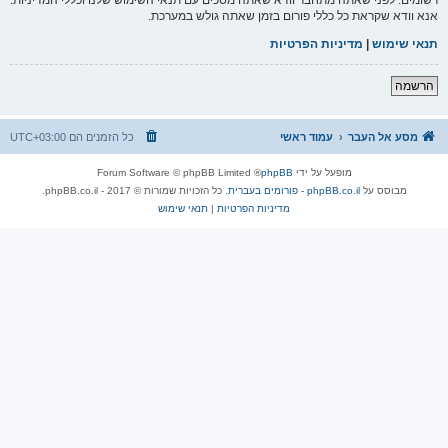
אנא וודא שקראת כל כללי פורום בזמן שאתה גולש במערכת.
תנאי שימוש
|
מדיניות הפרטיות
הרשמה
מסע אל העבר
עמוד ראשי
כל הזמנים הם
UTC+03:00
מופעל על ידי
phpBB
® Forum Software © phpBB Limited
מבוסס על
phpBB.co.il - פורומים בעברית
. כל הזכויות שמורות © 2017 - phpBB.co.il.
מדיניות הפרטיות
|
תנאי שימוש