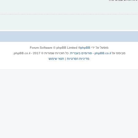
מופעל על ידי
phpBB
® Forum Software © phpBB Limited
מבוסס על
phpBB.co.il - פורומים בעברית
. כל הזכויות שמורות © 2017 - phpBB.co.il.
מדיניות הפרטיות
|
תנאי שימוש