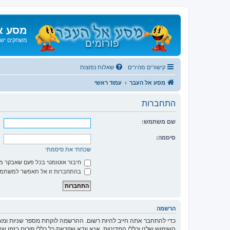
מסע א
משחקים ישנ
קישורים מהירים
שאלות נפוצות
מסע אל העבר
עמוד ראשי
התחברות
שם משתמש:
סיסמה:
שכחתי את סיסמתי
חיבור אוטומטי בכל פעם שאבקר 
בהתחברות זו אל תאפשר למשתמשי
הרשמה
כדי להתחבר אתה חייב להיות רשום. ההרשמה לוקחת מספר שניות ומא
השימוש שלנו וכללי המדיניות. אנא וודא שקראת כל כללי פורום בזמן 