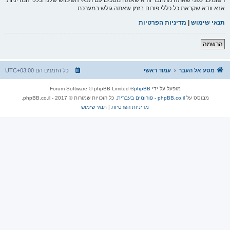
אנא וודא שקראת כל כללי פורום בזמן שאתה גולש במערכת.
תנאי שימוש
|
מדיניות הפרטיות
הרשמה
מסע אל העבר
עמוד ראשי
כל הזמנים הם
UTC+03:00
מופעל על ידי
phpBB
® Forum Software © phpBB Limited
מבוסס על
phpBB.co.il - פורומים בעברית
. כל הזכויות שמורות © 2017 - phpBB.co.il.
מדיניות הפרטיות
|
תנאי שימוש