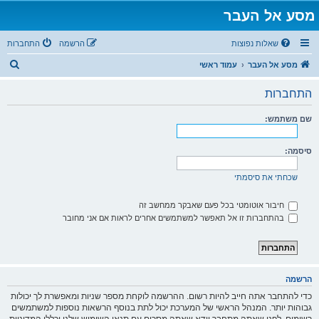
מסע אל העבר
שאלות נפוצות
הרשמה
התחברות
ח
מסע אל העבר
עמוד ראשי
י
התחברות
פ
ו
שם משתמש:
ש
סיסמה:
שכחתי את סיסמתי
חיבור אוטומטי בכל פעם שאבקר ממחשב זה
בהתחברות זו אל תאפשר למשתמשים אחרים לראות אם אני מחובר
הרשמה
כדי להתחבר אתה חייב להיות רשום. ההרשמה לוקחת מספר שניות ומאפשרת לך יכולות
גבוהות יותר. המנהל הראשי של המערכת יכול לתת בנוסף הרשאות נוספות למשתמשים
רשומים. לפני שאתה מתחבר וודא שאתה מסכים עם תנאי השימוש שלנו וכללי המדיניות.