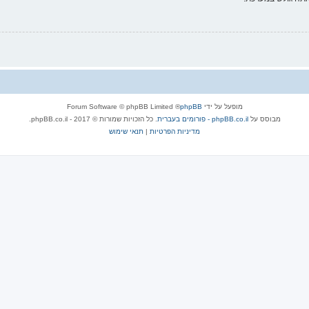
מופעל על ידי
phpBB
® Forum Software © phpBB Limited
מבוסס על
phpBB.co.il - פורומים בעברית
. כל הזכויות שמורות © 2017 - phpBB.co.il.
מדיניות הפרטיות
|
תנאי שימוש