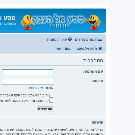
מסע א
משחקים ישנ
קישורים מהירים
שאלות נפוצות
מסע אל העבר
עמוד ראשי
התחברות
שם משתמש:
סיסמה:
שכחתי את סיסמתי
חיבור אוטומטי בכל פעם שאבקר 
בהתחברות זו אל תאפשר למשתמשי
הרשמה
כדי להתחבר אתה חייב להיות רשום. ההרשמה לוקחת מספר שניות ומא
השימוש שלנו וכללי המדיניות. אנא וודא שקראת כל כללי פורום בזמן 