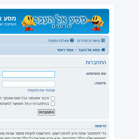
מסע א
משחקים ישנ
קישורים מהירים
שאלות נפוצות
מסע אל העבר
עמוד ראשי
התחברות
שם משתמש:
סיסמה:
שכחתי את סיסמתי
חיבור אוטומטי בכל פעם שאבקר 
בהתחברות זו אל תאפשר למשתמשי
הרשמה
כדי להתחבר אתה חייב להיות רשום. ההרשמה לוקחת מספר שניות ומא
השימוש שלנו וכללי המדיניות. אנא וודא שקראת כל כללי פורום בזמן 