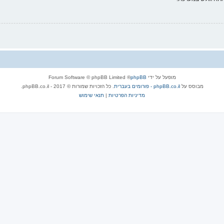
מופעל על ידי
phpBB
® Forum Software © phpBB Limited
מבוסס על
phpBB.co.il - פורומים בעברית
. כל הזכויות שמורות © 2017 - phpBB.co.il.
מדיניות הפרטיות
|
תנאי שימוש