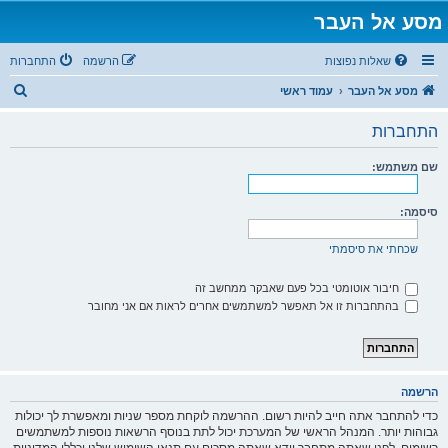
מסע אל העבר
שאלות נפוצות
הרשמה
התחברות
ח
מסע אל העבר
עמוד ראשי
י
התחברות
פ
ו
שם משתמש:
ש
סיסמה:
שכחתי את סיסמתי
חיבור אוטומטי בכל פעם שאבקר ממחשב זה
בהתחברות זו אל תאפשר למשתמשים אחרים לראות אם אני מחובר
הרשמה
כדי להתחבר אתה חייב להיות רשום. ההרשמה לוקחת מספר שניות ומאפשרת לך יכולות
גבוהות יותר. המנהל הראשי של המערכת יכול לתת בנוסף הרשאות נוספות למשתמשים
רשומים. לפני שאתה מתחבר וודא שאתה מסכים עם תנאי השימוש שלנו וכללי המדיניות.