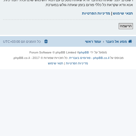
אנא וודא שקראת כל כללי פורום בזמן שאתה גולש במערכת.
תנאי שימוש
|
מדיניות הפרטיות
הרשמה
מסע אל העבר
עמוד ראשי
כל הזמנים הם
UTC+03:00
מופעל על ידי
phpBB
® Forum Software © phpBB Limited
מבוסס על
phpBB.co.il - פורומים בעברית
. כל הזכויות שמורות © 2017 - phpBB.co.il.
מדיניות הפרטיות
|
תנאי שימוש