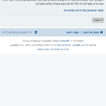
אנא וודא שקראת כל כללי פורום בזמן שאתה גולש במערכת.
תנאי שימוש
|
מדיניות הפרטיות
הרשמה
מסע אל העבר
עמוד ראשי
כל הזמנים הם
UTC+03:00
מופעל על ידי
phpBB
® Forum Software © phpBB Limited
מבוסס על
phpBB.co.il - פורומים בעברית
. כל הזכויות שמורות © 2017 - phpBB.co.il.
מדיניות הפרטיות
|
תנאי שימוש