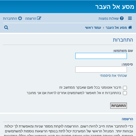
מסע אל העבר
שאלות נפוצות
הרשמה
התחברות
ח
מסע אל העבר
עמוד ראשי
י
התחברות
פ
ו
שם משתמש:
ש
סיסמה:
שכחתי את סיסמתי
חיבור אוטומטי בכל פעם שאבקר ממחשב זה
בהתחברות זו אל תאפשר למשתמשים אחרים לראות אם אני מחובר
הרשמה
כדי להתחבר אתה חייב להיות רשום. ההרשמה לוקחת מספר שניות ומאפשרת לך יכולות
גבוהות יותר. המנהל הראשי של המערכת יכול לתת בנוסף הרשאות נוספות למשתמשים
רשומים. לפני שאתה מתחבר וודא שאתה מסכים עם תנאי השימוש שלנו וכללי המדיניות.