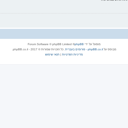
מופעל על ידי
phpBB
® Forum Software © phpBB Limited
מבוסס על
phpBB.co.il - פורומים בעברית
. כל הזכויות שמורות © 2017 - phpBB.co.il.
מדיניות הפרטיות
|
תנאי שימוש