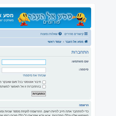
מסע א
משחקים ישנ
קישורים מהירים
שאלות נפוצות
מסע אל העבר
עמוד ראשי
התחברות
שם משתמש:
סיסמה:
שכחתי את סיסמתי
חיבור אוטומטי בכל פעם שאבקר 
בהתחברות זו אל תאפשר למשתמשי
הרשמה
כדי להתחבר אתה חייב להיות רשום. ההרשמה לוקחת מספר שניות ומא
השימוש שלנו וכללי המדיניות. אנא וודא שקראת כל כללי פורום בזמן 