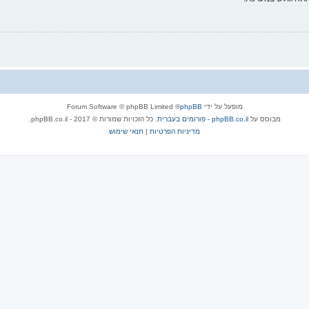
מופעל על ידי
phpBB
® Forum Software © phpBB Limited
מבוסס על
phpBB.co.il - פורומים בעברית
. כל הזכויות שמורות © 2017 - phpBB.co.il.
מדיניות הפרטיות
|
תנאי שימוש