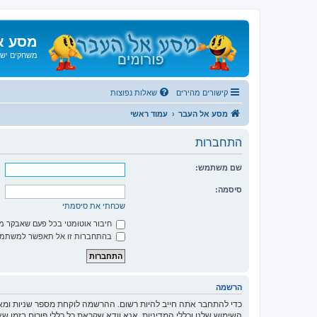
מסע א
משחקים ישנ
קישורים מהירים
שאלות נפוצות
מסע אל העבר
עמוד ראשי
התחברות
שם משתמש:
סיסמה:
שכחתי את סיסמתי
חיבור אוטומטי בכל פעם שאבקר 
בהתחברות זו אל תאפשר למשתמשי
הרשמה
כדי להתחבר אתה חייב להיות רשום. ההרשמה לוקחת מספר שניות ומא
השימוש שלנו וכללי המדיניות. אנא וודא שקראת כל כללי פורום בזמן 