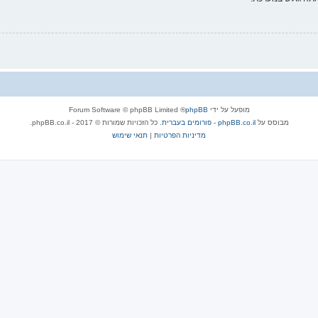
מופעל על ידי
phpBB
® Forum Software © phpBB Limited
מבוסס על
phpBB.co.il - פורומים בעברית
. כל הזכויות שמורות © 2017 - phpBB.co.il.
מדיניות הפרטיות
|
תנאי שימוש