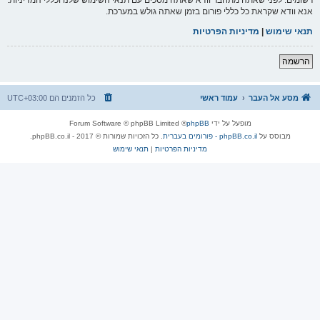
אנא וודא שקראת כל כללי פורום בזמן שאתה גולש במערכת.
תנאי שימוש
|
מדיניות הפרטיות
הרשמה
מסע אל העבר
עמוד ראשי
כל הזמנים הם
UTC+03:00
מופעל על ידי
phpBB
® Forum Software © phpBB Limited
מבוסס על
phpBB.co.il - פורומים בעברית
. כל הזכויות שמורות © 2017 - phpBB.co.il.
מדיניות הפרטיות
|
תנאי שימוש