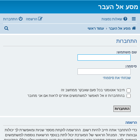
מסע אל העבר
שאלות נפוצות
הרשמה
התחברות
ח
מסע אל העבר
עמוד ראשי
י
התחברות
פ
ו
שם משתמש:
ש
סיסמה:
שכחתי את סיסמתי
חיבור אוטומטי בכל פעם שאבקר ממחשב זה
בהתחברות זו אל תאפשר למשתמשים אחרים לראות אם אני מחובר
הרשמה
כדי להתחבר אתה חייב להיות רשום. ההרשמה לוקחת מספר שניות ומאפשרת לך יכולות
גבוהות יותר. המנהל הראשי של המערכת יכול לתת בנוסף הרשאות נוספות למשתמשים
רשומים. לפני שאתה מתחבר וודא שאתה מסכים עם תנאי השימוש שלנו וכללי המדיניות.