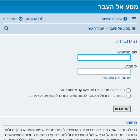
מסע אל העבר
שאלות נפוצות
הרשמה
התחברות
ח
מסע אל העבר
עמוד ראשי
י
התחברות
פ
ו
שם משתמש:
ש
סיסמה:
שכחתי את סיסמתי
חיבור אוטומטי בכל פעם שאבקר ממחשב זה
בהתחברות זו אל תאפשר למשתמשים אחרים לראות אם אני מחובר
הרשמה
כדי להתחבר אתה חייב להיות רשום. ההרשמה לוקחת מספר שניות ומאפשרת לך יכולות
גבוהות יותר. המנהל הראשי של המערכת יכול לתת בנוסף הרשאות נוספות למשתמשים
רשומים. לפני שאתה מתחבר וודא שאתה מסכים עם תנאי השימוש שלנו וכללי המדיניות.