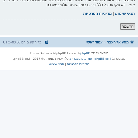
אנא וודא שקראת כל כללי פורום בזמן שאתה גולש במערכת.
תנאי שימוש
|
מדיניות הפרטיות
הרשמה
מסע אל העבר
עמוד ראשי
כל הזמנים הם
UTC+03:00
מופעל על ידי
phpBB
® Forum Software © phpBB Limited
מבוסס על
phpBB.co.il - פורומים בעברית
. כל הזכויות שמורות © 2017 - phpBB.co.il.
מדיניות הפרטיות
|
תנאי שימוש