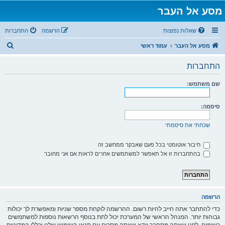
מסע אל העבר
שאלות נפוצות
הרשמה
התחברות
ח
מסע אל העבר
עמוד ראשי
י
התחברות
פ
ו
שם משתמש:
ש
סיסמה:
שכחתי את סיסמתי
חיבור אוטומטי בכל פעם שאבקר ממחשב זה
בהתחברות זו אל תאפשר למשתמשים אחרים לראות אם אני מחובר
הרשמה
כדי להתחבר אתה חייב להיות רשום. ההרשמה לוקחת מספר שניות ומאפשרת לך יכולות
גבוהות יותר. המנהל הראשי של המערכת יכול לתת בנוסף הרשאות נוספות למשתמשים
רשומים. לפני שאתה מתחבר וודא שאתה מסכים עם תנאי השימוש שלנו וכללי המדיניות.