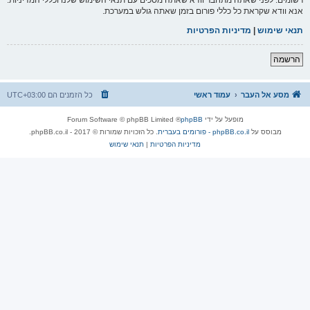
אנא וודא שקראת כל כללי פורום בזמן שאתה גולש במערכת.
תנאי שימוש
|
מדיניות הפרטיות
הרשמה
מסע אל העבר
עמוד ראשי
כל הזמנים הם
UTC+03:00
מופעל על ידי
phpBB
® Forum Software © phpBB Limited
מבוסס על
phpBB.co.il - פורומים בעברית
. כל הזכויות שמורות © 2017 - phpBB.co.il.
מדיניות הפרטיות
|
תנאי שימוש