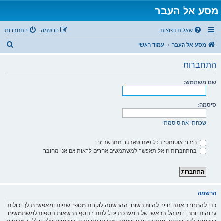
מסע אל העבר
שאלות נפוצות
הרשמה
התחברות
ח
מסע אל העבר
עמוד ראשי
י
התחברות
פ
ו
שם משתמש:
ש
סיסמה:
שכחתי את סיסמתי
חיבור אוטומטי בכל פעם שאבקר ממחשב זה
בהתחברות זו אל תאפשר למשתמשים אחרים לראות אם אני מחובר
הרשמה
כדי להתחבר אתה חייב להיות רשום. ההרשמה לוקחת מספר שניות ומאפשרת לך יכולות
גבוהות יותר. המנהל הראשי של המערכת יכול לתת בנוסף הרשאות נוספות למשתמשים
רשומים. לפני שאתה מתחבר וודא שאתה מסכים עם תנאי השימוש שלנו וכללי המדיניות.