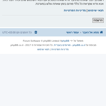
אנא וודא שקראת כל כללי פורום בזמן שאתה גולש במערכת.
תנאי שימוש
|
מדיניות הפרטיות
הרשמה
מסע אל העבר
עמוד ראשי
כל הזמנים הם
UTC+03:00
מופעל על ידי
phpBB
® Forum Software © phpBB Limited
מבוסס על
phpBB.co.il - פורומים בעברית
. כל הזכויות שמורות © 2017 - phpBB.co.il.
מדיניות הפרטיות
|
תנאי שימוש