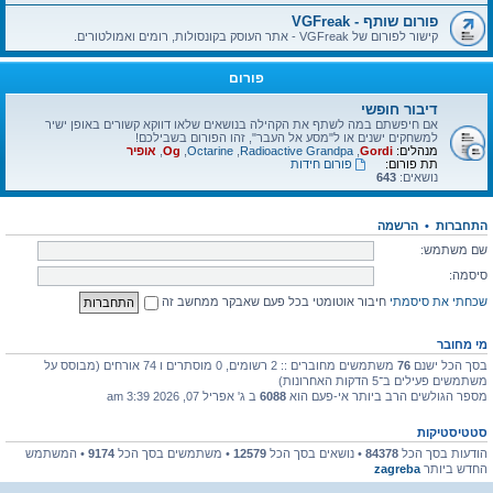
פורום שותף - VGFreak
קישור לפורום של VGFreak - אתר העוסק בקונסולות, רומים ואמולטורים.
פורום
דיבור חופשי
אם חיפשתם במה לשתף את הקהילה בנושאים שלאו דווקא קשורים באופן ישיר
למשחקים ישנים או ל"מסע אל העבר", זהו הפורום בשבילכם!
מנהלים:
Gordi
,
Radioactive Grandpa
,
Octarine
,
Og
,
אופיר
תת פורום:
פורום חידות
נושאים:
643
התחברות
•
הרשמה
שם משתמש:
סיסמה:
שכחתי את סיסמתי
חיבור אוטומטי בכל פעם שאבקר ממחשב זה
מי מחובר
בסך הכל ישנם
76
משתמשים מחוברים :: 2 רשומים, 0 מוסתרים ו 74 אורחים (מבוסס על
משתמשים פעילים ב־5 הדקות האחרונות)
מספר הגולשים הרב ביותר אי-פעם הוא
6088
ב ג' אפריל 07, 2026 3:39 am
סטטיסטיקות
הודעות בסך הכל
84378
• נושאים בסך הכל
12579
• משתמשים בסך הכל
9174
• המשתמש
החדש ביותר
zagreba