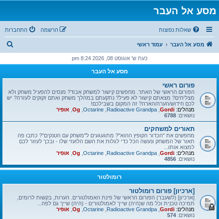
מסע אל העבר
שאלות נפוצות
הרשמה
התחברות
ח
מסע אל העבר
עמוד ראשי
י
כעת ש' אוגוסט 08, 2026 8:24 pm
פ
מסע אל העבר
ו
פורום ראשי
ש
הפורום הראשי של האתר. מחפשים קישור למשחק אבוד? מנסים להפעיל משחק ולא
מצליחים? מצאתם קישור לא פעיל? נתקעתם במהלך משחק ואתם זקוקים לעזרה? יש
לכם חידוש/הערה/הארה? זה המקום בשבילכם!
מנהלים:
Gordi
,
Radioactive Grandpa
,
Octarine
,
Og
,
אופיר
נושאים:
6788
תאורים למשחקים
מחפשים את "הכדור הקופץ ההוא"? מתגעגעים ל"משחק עם הטנקים"? כתבו פה
תאור של המשחק ונעשה הכל כדי לגלות את השם הלועזי שלו - ובכך לעזור לכם
למצוא אותו...
מנהלים:
Gordi
,
Radioactive Grandpa
,
Octarine
,
Og
,
אופיר
נושאים:
4856
רומולטור
[ארכיון] פורום רומולטור
[ארכיון] (לשעבר) הפורום הראשי של פינת האמולטורים. הערות, בקשות לרומים,
תמיכה טכנית וכל מה ש(היה) שייך לאמולטורים - (היה) שייך גם לפה...
מנהלים:
Gordi
,
Radioactive Grandpa
,
Octarine
,
Og
,
אופיר
נושאים:
574