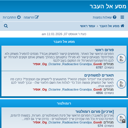
מסע אל העבר
שאלות נפוצות
הרשמה
התחברות
ח
מסע אל העבר
עמוד ראשי
י
כעת ו' אוגוסט 07, 2026 11:01 am
פ
מסע אל העבר
ו
פורום ראשי
ש
הפורום הראשי של האתר. מחפשים קישור למשחק אבוד? מנסים להפעיל משחק ולא
מצליחים? מצאתם קישור לא פעיל? נתקעתם במהלך משחק ואתם זקוקים לעזרה? יש
לכם חידוש/הערה/הארה? זה המקום בשבילכם!
מנהלים:
Gordi
,
Radioactive Grandpa
,
Octarine
,
Og
,
אופיר
נושאים:
6787
תאורים למשחקים
מחפשים את "הכדור הקופץ ההוא"? מתגעגעים ל"משחק עם הטנקים"? כתבו פה
תאור של המשחק ונעשה הכל כדי לגלות את השם הלועזי שלו - ובכך לעזור לכם
למצוא אותו...
מנהלים:
Gordi
,
Radioactive Grandpa
,
Octarine
,
Og
,
אופיר
נושאים:
4856
רומולטור
[ארכיון] פורום רומולטור
[ארכיון] (לשעבר) הפורום הראשי של פינת האמולטורים. הערות, בקשות לרומים,
תמיכה טכנית וכל מה ש(היה) שייך לאמולטורים - (היה) שייך גם לפה...
מנהלים:
Gordi
,
Radioactive Grandpa
,
Octarine
,
Og
,
אופיר
נושאים:
574