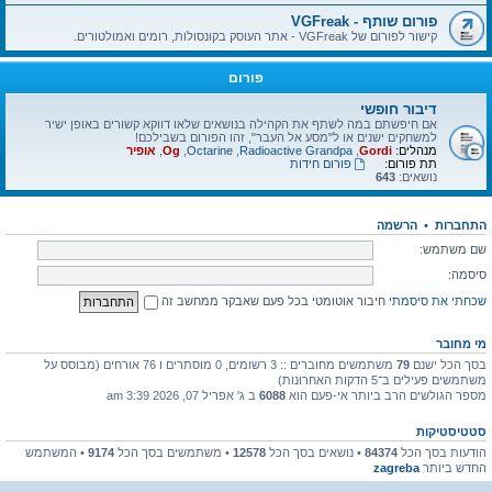
פורום שותף - VGFreak
קישור לפורום של VGFreak - אתר העוסק בקונסולות, רומים ואמולטורים.
פורום
דיבור חופשי
אם חיפשתם במה לשתף את הקהילה בנושאים שלאו דווקא קשורים באופן ישיר
למשחקים ישנים או ל"מסע אל העבר", זהו הפורום בשבילכם!
מנהלים:
Gordi
,
Radioactive Grandpa
,
Octarine
,
Og
,
אופיר
תת פורום:
פורום חידות
נושאים:
643
התחברות
•
הרשמה
שם משתמש:
סיסמה:
שכחתי את סיסמתי
חיבור אוטומטי בכל פעם שאבקר ממחשב זה
מי מחובר
בסך הכל ישנם
79
משתמשים מחוברים :: 3 רשומים, 0 מוסתרים ו 76 אורחים (מבוסס על
משתמשים פעילים ב־5 הדקות האחרונות)
מספר הגולשים הרב ביותר אי-פעם הוא
6088
ב ג' אפריל 07, 2026 3:39 am
סטטיסטיקות
הודעות בסך הכל
84374
• נושאים בסך הכל
12578
• משתמשים בסך הכל
9174
• המשתמש
החדש ביותר
zagreba