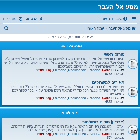
מסע אל העבר
שאלות נפוצות
הרשמה
התחברות
ח
מסע אל העבר
עמוד ראשי
י
כעת ו' אוגוסט 07, 2026 9:10 pm
פ
מסע אל העבר
ו
פורום ראשי
ש
הפורום הראשי של האתר. מחפשים קישור למשחק אבוד? מנסים להפעיל משחק ולא
מצליחים? מצאתם קישור לא פעיל? נתקעתם במהלך משחק ואתם זקוקים לעזרה? יש
לכם חידוש/הערה/הארה? זה המקום בשבילכם!
מנהלים:
Gordi
,
Radioactive Grandpa
,
Octarine
,
Og
,
אופיר
נושאים:
6788
תאורים למשחקים
מחפשים את "הכדור הקופץ ההוא"? מתגעגעים ל"משחק עם הטנקים"? כתבו פה
תאור של המשחק ונעשה הכל כדי לגלות את השם הלועזי שלו - ובכך לעזור לכם
למצוא אותו...
מנהלים:
Gordi
,
Radioactive Grandpa
,
Octarine
,
Og
,
אופיר
נושאים:
4856
רומולטור
[ארכיון] פורום רומולטור
[ארכיון] (לשעבר) הפורום הראשי של פינת האמולטורים. הערות, בקשות לרומים,
תמיכה טכנית וכל מה ש(היה) שייך לאמולטורים - (היה) שייך גם לפה...
מנהלים:
Gordi
,
Radioactive Grandpa
,
Octarine
,
Og
,
אופיר
נושאים:
574