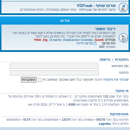
פורום שותף - VGFreak
קישור לפורום של VGFreak - אתר העוסק בקונסולות, רומים ואמולטורים.
פורום
דיבור חופשי
אם חיפשתם במה לשתף את הקהילה בנושאים שלאו דווקא קשורים באופן ישיר
למשחקים ישנים או ל"מסע אל העבר", זהו הפורום בשבילכם!
מנהלים:
Gordi
,
Radioactive Grandpa
,
Octarine
,
Og
,
אופיר
תת פורום:
פורום חידות
נושאים:
643
התחברות
•
הרשמה
שם משתמש:
סיסמה:
שכחתי את סיסמתי
חיבור אוטומטי בכל פעם שאבקר ממחשב זה
מי מחובר
בסך הכל ישנם
132
משתמשים מחוברים :: 2 רשומים, 0 מוסתרים ו 130 אורחים (מבוסס על
משתמשים פעילים ב־5 הדקות האחרונות)
מספר הגולשים הרב ביותר אי-פעם הוא
6088
ב ג' אפריל 07, 2026 3:39 am
סטטיסטיקות
הודעות בסך הכל
84378
• נושאים בסך הכל
12579
• משתמשים בסך הכל
9174
• המשתמש
החדש ביותר
zagreba