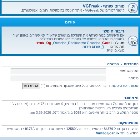
פורום שותף - VGFreak
קישור לפורום של VGFreak - אתר העוסק בקונסולות, רומים ואמולטורים.
פורום
דיבור חופשי
אם חיפשתם במה לשתף את הקהילה בנושאים שלאו דווקא קשורים באופן ישיר
למשחקים ישנים או ל"מסע אל העבר", זהו הפורום בשבילכם!
מנהלים:
Gordi
,
Radioactive Grandpa
,
Octarine
,
Og
,
אופיר
תת פורום:
פורום חידות
נושאים:
643
התחברות
•
הרשמה
שם משתמש:
סיסמה:
שכחתי את סיסמתי
חיבור אוטומטי בכל פעם שאבקר ממחשב זה
מי מחובר
בסך הכל ישנם
74
משתמשים מחוברים :: 1 רשומים, 0 מוסתרים ו 73 אורחים (מבוסס על
משתמשים פעילים ב־5 הדקות האחרונות)
מספר הגולשים הרב ביותר אי-פעם הוא
6088
ב ג' אפריל 07, 2026 3:39 am
סטטיסטיקות
הודעות בסך הכל
84379
• נושאים בסך הכל
12580
• משתמשים בסך הכל
9176
• המשתמש
החדש ביותר
Vintagejosh9x