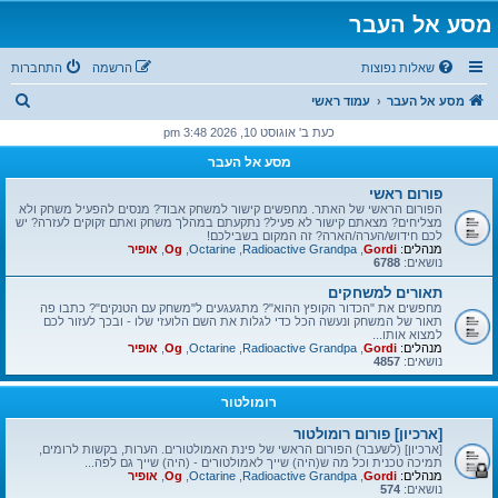
מסע אל העבר
שאלות נפוצות
הרשמה
התחברות
ח
מסע אל העבר
עמוד ראשי
י
כעת ב' אוגוסט 10, 2026 3:48 pm
פ
מסע אל העבר
ו
פורום ראשי
ש
הפורום הראשי של האתר. מחפשים קישור למשחק אבוד? מנסים להפעיל משחק ולא
מצליחים? מצאתם קישור לא פעיל? נתקעתם במהלך משחק ואתם זקוקים לעזרה? יש
לכם חידוש/הערה/הארה? זה המקום בשבילכם!
מנהלים:
Gordi
,
Radioactive Grandpa
,
Octarine
,
Og
,
אופיר
נושאים:
6788
תאורים למשחקים
מחפשים את "הכדור הקופץ ההוא"? מתגעגעים ל"משחק עם הטנקים"? כתבו פה
תאור של המשחק ונעשה הכל כדי לגלות את השם הלועזי שלו - ובכך לעזור לכם
למצוא אותו...
מנהלים:
Gordi
,
Radioactive Grandpa
,
Octarine
,
Og
,
אופיר
נושאים:
4857
רומולטור
[ארכיון] פורום רומולטור
[ארכיון] (לשעבר) הפורום הראשי של פינת האמולטורים. הערות, בקשות לרומים,
תמיכה טכנית וכל מה ש(היה) שייך לאמולטורים - (היה) שייך גם לפה...
מנהלים:
Gordi
,
Radioactive Grandpa
,
Octarine
,
Og
,
אופיר
נושאים:
574