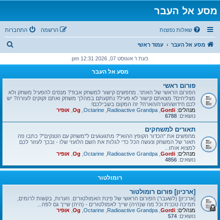
מסע אל העבר
שאלות נפוצות
הרשמה
התחברות
ח
מסע אל העבר
עמוד ראשי
י
כעת ו' אוגוסט 07, 2026 12:31 pm
פ
מסע אל העבר
ו
פורום ראשי
ש
הפורום הראשי של האתר. מחפשים קישור למשחק אבוד? מנסים להפעיל משחק ולא
מצליחים? מצאתם קישור לא פעיל? נתקעתם במהלך משחק ואתם זקוקים לעזרה? יש
לכם חידוש/הערה/הארה? זה המקום בשבילכם!
מנהלים:
Gordi
,
Radioactive Grandpa
,
Octarine
,
Og
,
אופיר
נושאים:
6788
תאורים למשחקים
מחפשים את "הכדור הקופץ ההוא"? מתגעגעים ל"משחק עם הטנקים"? כתבו פה
תאור של המשחק ונעשה הכל כדי לגלות את השם הלועזי שלו - ובכך לעזור לכם
למצוא אותו...
מנהלים:
Gordi
,
Radioactive Grandpa
,
Octarine
,
Og
,
אופיר
נושאים:
4856
רומולטור
[ארכיון] פורום רומולטור
[ארכיון] (לשעבר) הפורום הראשי של פינת האמולטורים. הערות, בקשות לרומים,
תמיכה טכנית וכל מה ש(היה) שייך לאמולטורים - (היה) שייך גם לפה...
מנהלים:
Gordi
,
Radioactive Grandpa
,
Octarine
,
Og
,
אופיר
נושאים:
574