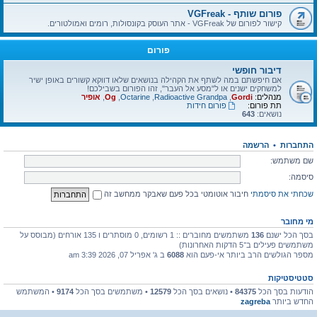
פורום שותף - VGFreak
קישור לפורום של VGFreak - אתר העוסק בקונסולות, רומים ואמולטורים.
פורום
דיבור חופשי
אם חיפשתם במה לשתף את הקהילה בנושאים שלאו דווקא קשורים באופן ישיר
למשחקים ישנים או ל"מסע אל העבר", זהו הפורום בשבילכם!
מנהלים:
Gordi
,
Radioactive Grandpa
,
Octarine
,
Og
,
אופיר
תת פורום:
פורום חידות
נושאים:
643
התחברות
•
הרשמה
שם משתמש:
סיסמה:
שכחתי את סיסמתי
חיבור אוטומטי בכל פעם שאבקר ממחשב זה
מי מחובר
בסך הכל ישנם
136
משתמשים מחוברים :: 1 רשומים, 0 מוסתרים ו 135 אורחים (מבוסס על
משתמשים פעילים ב־5 הדקות האחרונות)
מספר הגולשים הרב ביותר אי-פעם הוא
6088
ב ג' אפריל 07, 2026 3:39 am
סטטיסטיקות
הודעות בסך הכל
84375
• נושאים בסך הכל
12579
• משתמשים בסך הכל
9174
• המשתמש
החדש ביותר
zagreba