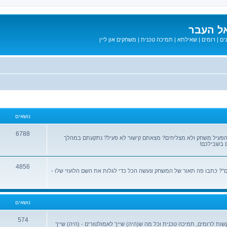
ל העבר
ים
|
רומים
|
שאילתא
|
תמיכה טכנית
|
משחקים און ליין
נושאים
6788
הפעיל משחק ולא מצליחים? מצאתם קישור לא פעיל? נתקעתם במהלך
 בשבילכם!
4856
? כתבו פה תאור של המשחק ונעשה הכל כדי לגלות את השם הלועזי שלו -
נושאים
574
שות לרומים, תמיכה טכנית וכל מה ש(היה) שייך לאמולטורים - (היה) שייך