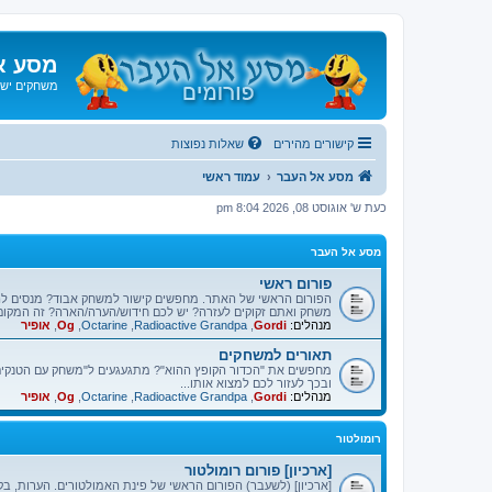
מסע א
משחקים ישנ
קישורים מהירים
שאלות נפוצות
מסע אל העבר
עמוד ראשי
כעת ש' אוגוסט 08, 2026 8:04 pm
מסע אל העבר
פורום ראשי
הפורום הראשי של האתר. מחפשים קישור למשחק אבוד? מנסים ל
משחק ואתם זקוקים לעזרה? יש לכם חידוש/הערה/הארה? זה המקום
מנהלים:
Gordi
,
Radioactive Grandpa
,
Octarine
,
Og
,
אופיר
תאורים למשחקים
מחפשים את "הכדור הקופץ ההוא"? מתגעגעים ל"משחק עם הטנקים"
ובכך לעזור לכם למצוא אותו...
מנהלים:
Gordi
,
Radioactive Grandpa
,
Octarine
,
Og
,
אופיר
רומולטור
[ארכיון] פורום רומולטור
[ארכיון] (לשעבר) הפורום הראשי של פינת האמולטורים. הערות, בק