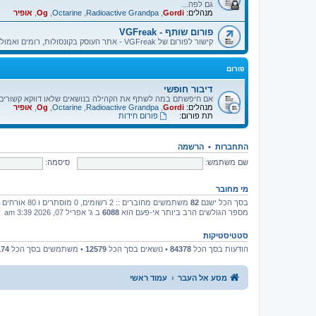
גם לפה...
מנהלים:
Gordi
,
Radioactive Grandpa
,
Octarine
,
Og
,
אופיר
פורום שותף - VGFreak
קישור לפורום של VGFreak - אתר העוסק בקונסולות, רומים ואמולטורים.
פורום
דיבור חופשי
אם חיפשתם במה לשתף את הקהילה בנושאים שלאו דווקא קשורים בא
מנהלים:
Gordi
,
Radioactive Grandpa
,
Octarine
,
Og
,
אופיר
תת פורום:
פורום חידות
התחברות
•
הרשמה
שם משתמש:
סיסמה:
מי מחובר
בסך הכל ישנם
82
משתמשים מחוברים :: 2 רשומים, 0 מוסתרים ו 80 אורחים (מבוסס על משתמשים פעילים ב־5 הדקות האחרונות)
מספר הגולשים הרב ביותר אי-פעם הוא
6088
ב ג' אפריל 07, 2026 3:39 am
סטטיסטיקות
הודעות בסך הכל
84378
• נושאים בסך הכל
12579
• משתמשים בסך הכל
174
מסע אל העבר
עמוד ראשי