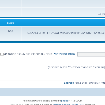
נושאים
643
ופן ישיר למשחקים ישנים או ל"מסע אל העבר", זהו הפורום בשבילכם!
שכחתי את סיסמתי
|
חיבור אוטומטי בכל פעם שאבקר ממחשב זה
9
• המשתמש החדש ביותר
zagreba
מופעל על ידי
phpBB
® Forum Software © phpBB Limited
מבוסס על
phpBB.co.il - פורומים בעברית
. כל הזכויות שמורות © 2017 - phpBB.co.il.