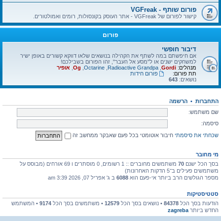
פורום שותף - VGFreak
קישור לפורום של VGFreak - אתר העוסק בקונסולות, רומים ואמולטורים.
פורום
דיבור חופשי
אם חיפשתם במה לשתף את הקהילה בנושאים שלאו דווקא קשורים באופן ישיר
למשחקים ישנים או ל"מסע אל העבר", זהו הפורום בשבילכם!
מנהלים:
Gordi
,
Radioactive Grandpa
,
Octarine
,
Og
,
אופיר
תת פורום:
פורום חידות
נושאים:
643
התחברות
•
הרשמה
שם משתמש:
סיסמה:
שכחתי את סיסמתי
חיבור אוטומטי בכל פעם שאבקר ממחשב זה
מי מחובר
בסך הכל ישנם
70
משתמשים מחוברים :: 1 רשומים, 0 מוסתרים ו 69 אורחים (מבוסס על
משתמשים פעילים ב־5 הדקות האחרונות)
מספר הגולשים הרב ביותר אי-פעם הוא
6088
ב ג' אפריל 07, 2026 3:39 am
סטטיסטיקות
הודעות בסך הכל
84378
• נושאים בסך הכל
12579
• משתמשים בסך הכל
9174
• המשתמש
החדש ביותר
zagreba