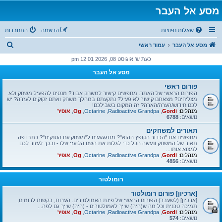
מסע אל העבר
שאלות נפוצות
הרשמה
התחברות
ח
מסע אל העבר
עמוד ראשי
י
כעת ש' אוגוסט 08, 2026 12:01 pm
פ
מסע אל העבר
ו
פורום ראשי
ש
הפורום הראשי של האתר. מחפשים קישור למשחק אבוד? מנסים להפעיל משחק ולא
מצליחים? מצאתם קישור לא פעיל? נתקעתם במהלך משחק ואתם זקוקים לעזרה? יש
לכם חידוש/הערה/הארה? זה המקום בשבילכם!
מנהלים:
Gordi
,
Radioactive Grandpa
,
Octarine
,
Og
,
אופיר
נושאים:
6788
תאורים למשחקים
מחפשים את "הכדור הקופץ ההוא"? מתגעגעים ל"משחק עם הטנקים"? כתבו פה
תאור של המשחק ונעשה הכל כדי לגלות את השם הלועזי שלו - ובכך לעזור לכם
למצוא אותו...
מנהלים:
Gordi
,
Radioactive Grandpa
,
Octarine
,
Og
,
אופיר
נושאים:
4856
רומולטור
[ארכיון] פורום רומולטור
[ארכיון] (לשעבר) הפורום הראשי של פינת האמולטורים. הערות, בקשות לרומים,
תמיכה טכנית וכל מה ש(היה) שייך לאמולטורים - (היה) שייך גם לפה...
מנהלים:
Gordi
,
Radioactive Grandpa
,
Octarine
,
Og
,
אופיר
נושאים:
574