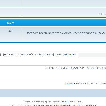
נושאים
643
ופן ישיר למשחקים ישנים או ל"מסע אל העבר", זהו הפורום בשבילכם!
שכחתי את סיסמתי
|
חיבור אוטומטי בכל פעם שאבקר ממחשב זה
9
• המשתמש החדש ביותר
zagreba
מופעל על ידי
phpBB
® Forum Software © phpBB Limited
מבוסס על
phpBB.co.il - פורומים בעברית
. כל הזכויות שמורות © 2017 - phpBB.co.il.