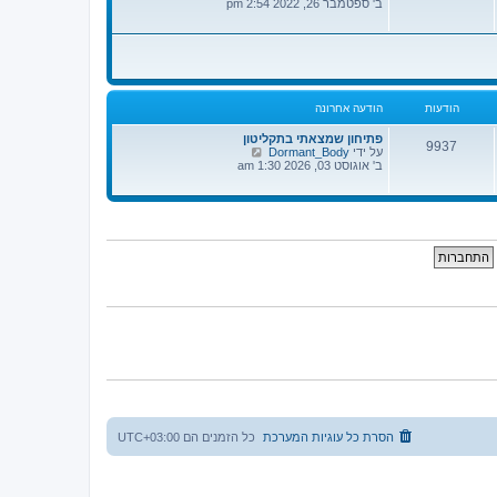
פ
ב' ספטמבר 26, 2022 2:54 pm
א
ה
ח
ב
ר
ה
ו
ו
נ
ד
ה
ע
ה
הודעות
הודעה אחרונה
ה
א
ח
פתיחון שמצאתי בתקליטון
9937
ר
צ
על ידי
Dormant_Body
ו
פ
ב' אוגוסט 03, 2026 1:30 am
נ
ה
ה
ב
ה
ו
ד
ע
ה
ה
א
ח
ר
ו
נ
ה
הסרת כל עוגיות המערכת
כל הזמנים הם
UTC+03:00