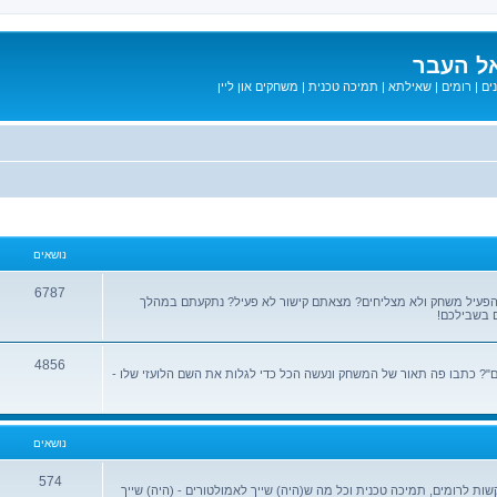
ל העבר
ים
|
רומים
|
שאילתא
|
תמיכה טכנית
|
משחקים און ליין
נושאים
6787
הפעיל משחק ולא מצליחים? מצאתם קישור לא פעיל? נתקעתם במהלך
 בשבילכם!
4856
? כתבו פה תאור של המשחק ונעשה הכל כדי לגלות את השם הלועזי שלו -
נושאים
574
שות לרומים, תמיכה טכנית וכל מה ש(היה) שייך לאמולטורים - (היה) שייך