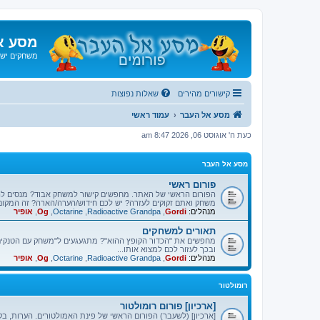
מסע א
משחקים ישנ
קישורים מהירים
שאלות נפוצות
מסע אל העבר
עמוד ראשי
כעת ה' אוגוסט 06, 2026 8:47 am
מסע אל העבר
פורום ראשי
הפורום הראשי של האתר. מחפשים קישור למשחק אבוד? מנסים ל
משחק ואתם זקוקים לעזרה? יש לכם חידוש/הערה/הארה? זה המקום
מנהלים:
Gordi
,
Radioactive Grandpa
,
Octarine
,
Og
,
אופיר
תאורים למשחקים
מחפשים את "הכדור הקופץ ההוא"? מתגעגעים ל"משחק עם הטנקים"
ובכך לעזור לכם למצוא אותו...
מנהלים:
Gordi
,
Radioactive Grandpa
,
Octarine
,
Og
,
אופיר
רומולטור
[ארכיון] פורום רומולטור
[ארכיון] (לשעבר) הפורום הראשי של פינת האמולטורים. הערות, בק