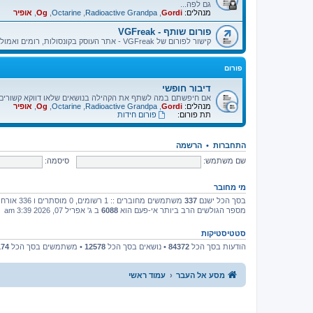
גם לפה...
מנהלים:
Gordi
,
Radioactive Grandpa
,
Octarine
,
Og
,
אופיר
פורום שותף - VGFreak
קישור לפורום של VGFreak - אתר העוסק בקונסולות, רומים ואמולטורים.
פורום
דיבור חופשי
אם חיפשתם במה לשתף את הקהילה בנושאים שלאו דווקא קשורים בא
מנהלים:
Gordi
,
Radioactive Grandpa
,
Octarine
,
Og
,
אופיר
תת פורום:
פורום חידות
התחברות
•
הרשמה
שם משתמש:
סיסמה:
מי מחובר
בסך הכל ישנם
337
משתמשים מחוברים :: 1 רשומים, 0 מוסתרים ו 336 אורחים (מבוסס על משתמשים פעילים ב־5 הדקות האחרונות)
מספר הגולשים הרב ביותר אי-פעם הוא
6088
ב ג' אפריל 07, 2026 3:39 am
סטטיסטיקות
הודעות בסך הכל
84372
• נושאים בסך הכל
12578
• משתמשים בסך הכל
174
מסע אל העבר
עמוד ראשי