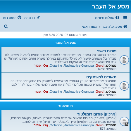
מסע אל העבר
שאלות נפוצות
הרשמה
התחברות
ח
מסע אל העבר
עמוד ראשי
י
כעת ו' אוגוסט 07, 2026 8:30 pm
פ
מסע אל העבר
ו
פורום ראשי
ש
הפורום הראשי של האתר. מחפשים קישור למשחק אבוד? מנסים להפעיל משחק ולא
מצליחים? מצאתם קישור לא פעיל? נתקעתם במהלך משחק ואתם זקוקים לעזרה? יש
לכם חידוש/הערה/הארה? זה המקום בשבילכם!
מנהלים:
Gordi
,
Radioactive Grandpa
,
Octarine
,
Og
,
אופיר
נושאים:
6788
תאורים למשחקים
מחפשים את "הכדור הקופץ ההוא"? מתגעגעים ל"משחק עם הטנקים"? כתבו פה
תאור של המשחק ונעשה הכל כדי לגלות את השם הלועזי שלו - ובכך לעזור לכם
למצוא אותו...
מנהלים:
Gordi
,
Radioactive Grandpa
,
Octarine
,
Og
,
אופיר
נושאים:
4856
רומולטור
[ארכיון] פורום רומולטור
[ארכיון] (לשעבר) הפורום הראשי של פינת האמולטורים. הערות, בקשות לרומים,
תמיכה טכנית וכל מה ש(היה) שייך לאמולטורים - (היה) שייך גם לפה...
מנהלים:
Gordi
,
Radioactive Grandpa
,
Octarine
,
Og
,
אופיר
נושאים:
574