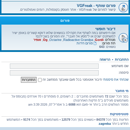
פורום שותף - VGFreak
קישור לפורום של VGFreak - אתר העוסק בקונסולות, רומים ואמולטורים.
פורום
דיבור חופשי
אם חיפשתם במה לשתף את הקהילה בנושאים שלאו דווקא קשורים באופן ישיר
למשחקים ישנים או ל"מסע אל העבר", זהו הפורום בשבילכם!
מנהלים:
Gordi
,
Radioactive Grandpa
,
Octarine
,
Og
,
אופיר
תת פורום:
פורום חידות
נושאים:
643
התחברות
•
הרשמה
שם משתמש:
סיסמה:
שכחתי את סיסמתי
חיבור אוטומטי בכל פעם שאבקר ממחשב זה
מי מחובר
בסך הכל ישנם
72
משתמשים מחוברים :: 2 רשומים, 0 מוסתרים ו 70 אורחים (מבוסס על
משתמשים פעילים ב־5 הדקות האחרונות)
מספר הגולשים הרב ביותר אי-פעם הוא
6088
ב ג' אפריל 07, 2026 3:39 am
סטטיסטיקות
הודעות בסך הכל
84378
• נושאים בסך הכל
12579
• משתמשים בסך הכל
9174
• המשתמש
החדש ביותר
zagreba