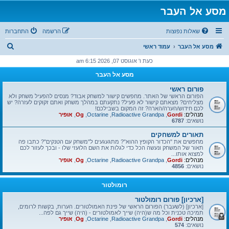
מסע אל העבר
שאלות נפוצות
הרשמה
התחברות
ח
מסע אל העבר
עמוד ראשי
י
כעת ו' אוגוסט 07, 2026 6:15 am
פ
מסע אל העבר
ו
פורום ראשי
ש
הפורום הראשי של האתר. מחפשים קישור למשחק אבוד? מנסים להפעיל משחק ולא
מצליחים? מצאתם קישור לא פעיל? נתקעתם במהלך משחק ואתם זקוקים לעזרה? יש
לכם חידוש/הערה/הארה? זה המקום בשבילכם!
מנהלים:
Gordi
,
Radioactive Grandpa
,
Octarine
,
Og
,
אופיר
נושאים:
6787
תאורים למשחקים
מחפשים את "הכדור הקופץ ההוא"? מתגעגעים ל"משחק עם הטנקים"? כתבו פה
תאור של המשחק ונעשה הכל כדי לגלות את השם הלועזי שלו - ובכך לעזור לכם
למצוא אותו...
מנהלים:
Gordi
,
Radioactive Grandpa
,
Octarine
,
Og
,
אופיר
נושאים:
4856
רומולטור
[ארכיון] פורום רומולטור
[ארכיון] (לשעבר) הפורום הראשי של פינת האמולטורים. הערות, בקשות לרומים,
תמיכה טכנית וכל מה ש(היה) שייך לאמולטורים - (היה) שייך גם לפה...
מנהלים:
Gordi
,
Radioactive Grandpa
,
Octarine
,
Og
,
אופיר
נושאים:
574