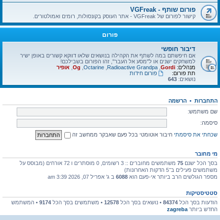
פורום שותף - VGFreak
קישור לפורום של VGFreak - אתר העוסק בקונסולות, רומים ואמולטורים.
פורום
דיבור חופשי
אם חיפשתם במה לשתף את הקהילה בנושאים שלאו דווקא קשורים באופן ישיר
למשחקים ישנים או ל"מסע אל העבר", זהו הפורום בשבילכם!
מנהלים:
Gordi
,
Radioactive Grandpa
,
Octarine
,
Og
,
אופיר
תת פורום:
פורום חידות
נושאים:
643
התחברות
•
הרשמה
שם משתמש:
סיסמה:
שכחתי את סיסמתי
חיבור אוטומטי בכל פעם שאבקר ממחשב זה
מי מחובר
בסך הכל ישנם
75
משתמשים מחוברים :: 3 רשומים, 0 מוסתרים ו 72 אורחים (מבוסס על
משתמשים פעילים ב־5 הדקות האחרונות)
מספר הגולשים הרב ביותר אי-פעם הוא
6088
ב ג' אפריל 07, 2026 3:39 am
סטטיסטיקות
הודעות בסך הכל
84374
• נושאים בסך הכל
12578
• משתמשים בסך הכל
9174
• המשתמש
החדש ביותר
zagreba