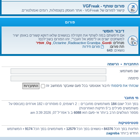
פורום שותף - VGFreak
קישור לפורום של VGFreak - אתר העוסק בקונסולות, רומים ואמולטורים.
פורום
דיבור חופשי
אם חיפשתם במה לשתף את הקהילה בנושאים שלאו דווקא קשורים באופן ישיר
למשחקים ישנים או ל"מסע אל העבר", זהו הפורום בשבילכם!
מנהלים:
Gordi
,
Radioactive Grandpa
,
Octarine
,
Og
,
אופיר
תת פורום:
פורום חידות
נושאים:
643
התחברות
•
הרשמה
שם משתמש:
סיסמה:
שכחתי את סיסמתי
חיבור אוטומטי בכל פעם שאבקר ממחשב זה
מי מחובר
בסך הכל ישנם
184
משתמשים מחוברים :: 2 רשומים, 0 מוסתרים ו 182 אורחים (מבוסס על
משתמשים פעילים ב־5 הדקות האחרונות)
מספר הגולשים הרב ביותר אי-פעם הוא
6088
ב ג' אפריל 07, 2026 3:39 am
סטטיסטיקות
הודעות בסך הכל
84376
• נושאים בסך הכל
12579
• משתמשים בסך הכל
9174
• המשתמש
החדש ביותר
zagreba