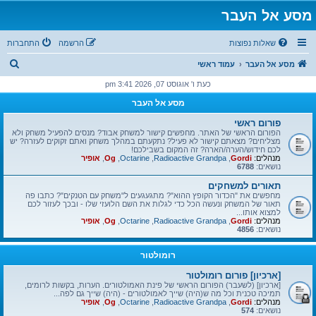
מסע אל העבר
שאלות נפוצות
הרשמה
התחברות
ח
מסע אל העבר
עמוד ראשי
י
כעת ו' אוגוסט 07, 2026 3:41 pm
פ
מסע אל העבר
ו
פורום ראשי
ש
הפורום הראשי של האתר. מחפשים קישור למשחק אבוד? מנסים להפעיל משחק ולא
מצליחים? מצאתם קישור לא פעיל? נתקעתם במהלך משחק ואתם זקוקים לעזרה? יש
לכם חידוש/הערה/הארה? זה המקום בשבילכם!
מנהלים:
Gordi
,
Radioactive Grandpa
,
Octarine
,
Og
,
אופיר
נושאים:
6788
תאורים למשחקים
מחפשים את "הכדור הקופץ ההוא"? מתגעגעים ל"משחק עם הטנקים"? כתבו פה
תאור של המשחק ונעשה הכל כדי לגלות את השם הלועזי שלו - ובכך לעזור לכם
למצוא אותו...
מנהלים:
Gordi
,
Radioactive Grandpa
,
Octarine
,
Og
,
אופיר
נושאים:
4856
רומולטור
[ארכיון] פורום רומולטור
[ארכיון] (לשעבר) הפורום הראשי של פינת האמולטורים. הערות, בקשות לרומים,
תמיכה טכנית וכל מה ש(היה) שייך לאמולטורים - (היה) שייך גם לפה...
מנהלים:
Gordi
,
Radioactive Grandpa
,
Octarine
,
Og
,
אופיר
נושאים:
574