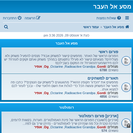
מסע אל העבר
שאלות נפוצות
הרשמה
התחברות
ח
מסע אל העבר
עמוד ראשי
י
כעת א' אוגוסט 09, 2026 3:36 pm
פ
מסע אל העבר
ו
פורום ראשי
ש
הפורום הראשי של האתר. מחפשים קישור למשחק אבוד? מנסים להפעיל משחק ולא
מצליחים? מצאתם קישור לא פעיל? נתקעתם במהלך משחק ואתם זקוקים לעזרה? יש
לכם חידוש/הערה/הארה? זה המקום בשבילכם!
מנהלים:
Gordi
,
Radioactive Grandpa
,
Octarine
,
Og
,
אופיר
נושאים:
6788
תאורים למשחקים
מחפשים את "הכדור הקופץ ההוא"? מתגעגעים ל"משחק עם הטנקים"? כתבו פה
תאור של המשחק ונעשה הכל כדי לגלות את השם הלועזי שלו - ובכך לעזור לכם
למצוא אותו...
מנהלים:
Gordi
,
Radioactive Grandpa
,
Octarine
,
Og
,
אופיר
נושאים:
4856
רומולטור
[ארכיון] פורום רומולטור
[ארכיון] (לשעבר) הפורום הראשי של פינת האמולטורים. הערות, בקשות לרומים,
תמיכה טכנית וכל מה ש(היה) שייך לאמולטורים - (היה) שייך גם לפה...
מנהלים:
Gordi
,
Radioactive Grandpa
,
Octarine
,
Og
,
אופיר
נושאים:
574