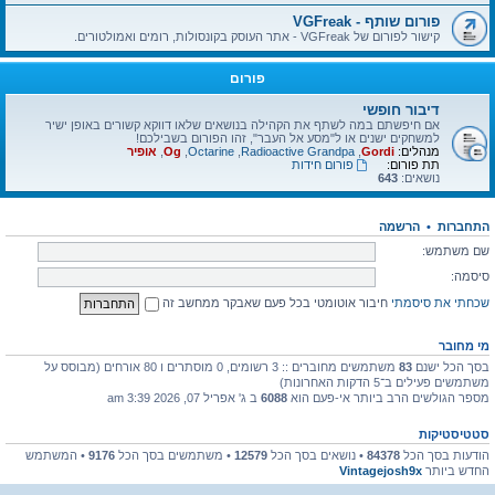
פורום שותף - VGFreak
קישור לפורום של VGFreak - אתר העוסק בקונסולות, רומים ואמולטורים.
פורום
דיבור חופשי
אם חיפשתם במה לשתף את הקהילה בנושאים שלאו דווקא קשורים באופן ישיר
למשחקים ישנים או ל"מסע אל העבר", זהו הפורום בשבילכם!
מנהלים:
Gordi
,
Radioactive Grandpa
,
Octarine
,
Og
,
אופיר
תת פורום:
פורום חידות
נושאים:
643
התחברות
•
הרשמה
שם משתמש:
סיסמה:
שכחתי את סיסמתי
חיבור אוטומטי בכל פעם שאבקר ממחשב זה
מי מחובר
בסך הכל ישנם
83
משתמשים מחוברים :: 3 רשומים, 0 מוסתרים ו 80 אורחים (מבוסס על
משתמשים פעילים ב־5 הדקות האחרונות)
מספר הגולשים הרב ביותר אי-פעם הוא
6088
ב ג' אפריל 07, 2026 3:39 am
סטטיסטיקות
הודעות בסך הכל
84378
• נושאים בסך הכל
12579
• משתמשים בסך הכל
9176
• המשתמש
החדש ביותר
Vintagejosh9x