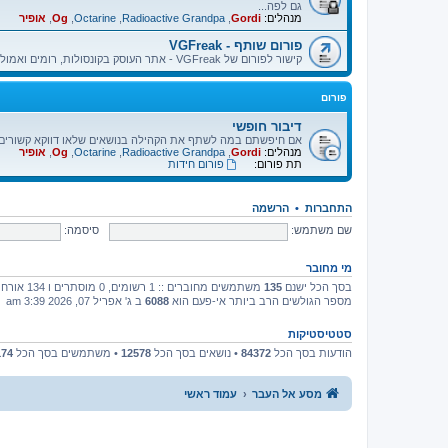
גם לפה...
מנהלים:
Gordi
,
Radioactive Grandpa
,
Octarine
,
Og
,
אופיר
פורום שותף - VGFreak
קישור לפורום של VGFreak - אתר העוסק בקונסולות, רומים ואמולטורים.
פורום
דיבור חופשי
אם חיפשתם במה לשתף את הקהילה בנושאים שלאו דווקא קשורים בא
מנהלים:
Gordi
,
Radioactive Grandpa
,
Octarine
,
Og
,
אופיר
תת פורום:
פורום חידות
התחברות
•
הרשמה
שם משתמש:
סיסמה:
מי מחובר
בסך הכל ישנם
135
משתמשים מחוברים :: 1 רשומים, 0 מוסתרים ו 134 אורחים (מבוסס על משתמשים פעילים ב־5 הדקות האחרונות)
מספר הגולשים הרב ביותר אי-פעם הוא
6088
ב ג' אפריל 07, 2026 3:39 am
סטטיסטיקות
הודעות בסך הכל
84372
• נושאים בסך הכל
12578
• משתמשים בסך הכל
174
מסע אל העבר
עמוד ראשי