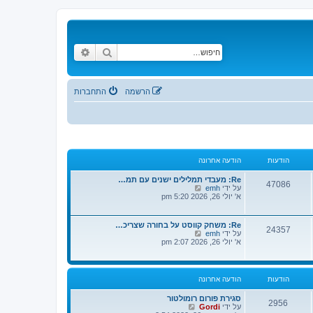
חיפוש
חיפוש מתקדם
הרשמה
התחברות
הודעות
הודעה אחרונה
Re: מעבדי תמלילים ישנים עם תמ…
47086
צ
על ידי
emh
פ
א' יולי 26, 2026 5:20 pm
ה
ב
ה
Re: משחק קווסט על בחורה שצריכ…
24357
ו
צ
על ידי
emh
ד
פ
א' יולי 26, 2026 2:07 pm
ע
ה
ה
ב
ה
ה
א
ו
הודעות
הודעה אחרונה
ח
ד
ר
ע
ו
סגירת פורום רומולטור
ה
2956
נ
צ
על ידי
Gordi
ה
ה