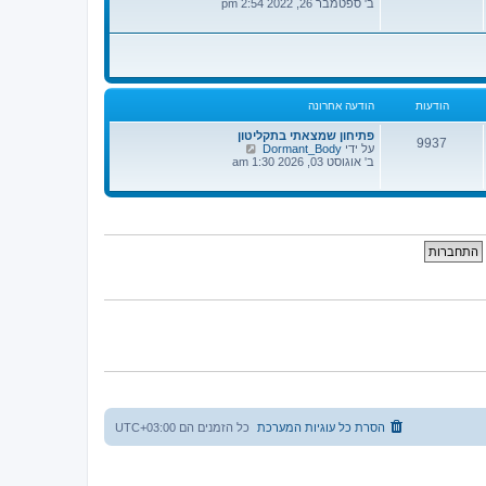
פ
ב' ספטמבר 26, 2022 2:54 pm
א
ה
ח
ב
ר
ה
ו
ו
נ
ד
ה
ע
ה
הודעות
הודעה אחרונה
ה
א
ח
פתיחון שמצאתי בתקליטון
9937
ר
צ
על ידי
Dormant_Body
ו
פ
ב' אוגוסט 03, 2026 1:30 am
נ
ה
ה
ב
ה
ו
ד
ע
ה
ה
א
ח
ר
ו
נ
ה
הסרת כל עוגיות המערכת
כל הזמנים הם
UTC+03:00