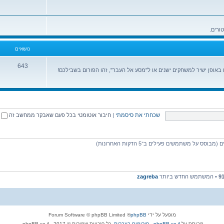
נושאים
643
ופן ישיר למשחקים ישנים או ל"מסע אל העבר", זהו הפורום בשבילכם!
שכחתי את סיסמתי
|
חיבור אוטומטי בכל פעם שאבקר ממחשב זה
9
• המשתמש החדש ביותר
zagreba
מופעל על ידי
phpBB
® Forum Software © phpBB Limited
מבוסס על
phpBB.co.il - פורומים בעברית
. כל הזכויות שמורות © 2017 - phpBB.co.il.