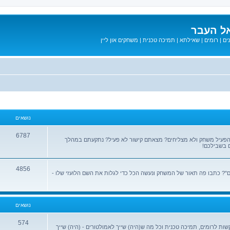
ל העבר
ים
|
רומים
|
שאילתא
|
תמיכה טכנית
|
משחקים און ליין
נושאים
6787
הפעיל משחק ולא מצליחים? מצאתם קישור לא פעיל? נתקעתם במהלך
 בשבילכם!
4856
? כתבו פה תאור של המשחק ונעשה הכל כדי לגלות את השם הלועזי שלו -
נושאים
574
שות לרומים, תמיכה טכנית וכל מה ש(היה) שייך לאמולטורים - (היה) שייך