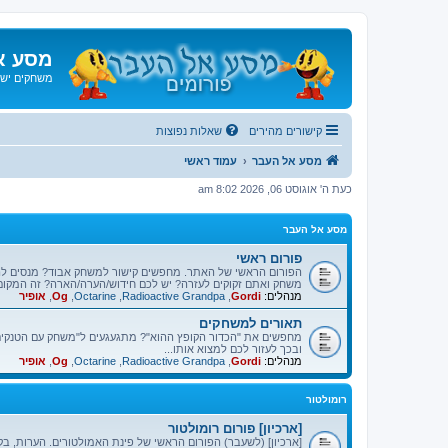
מסע א
משחקים ישנ
קישורים מהירים
שאלות נפוצות
מסע אל העבר
עמוד ראשי
כעת ה' אוגוסט 06, 2026 8:02 am
מסע אל העבר
פורום ראשי
הפורום הראשי של האתר. מחפשים קישור למשחק אבוד? מנסים ל
משחק ואתם זקוקים לעזרה? יש לכם חידוש/הערה/הארה? זה המקום
מנהלים:
Gordi
,
Radioactive Grandpa
,
Octarine
,
Og
,
אופיר
תאורים למשחקים
מחפשים את "הכדור הקופץ ההוא"? מתגעגעים ל"משחק עם הטנקים"
ובכך לעזור לכם למצוא אותו...
מנהלים:
Gordi
,
Radioactive Grandpa
,
Octarine
,
Og
,
אופיר
רומולטור
[ארכיון] פורום רומולטור
[ארכיון] (לשעבר) הפורום הראשי של פינת האמולטורים. הערות, בק