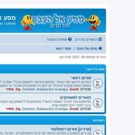
מסע א
משחקים ישנ
קישורים מהירים
שאלות נפוצות
מסע אל העבר
עמוד ראשי
כעת ש' אוגוסט 08, 2026 6:56 pm
מסע אל העבר
פורום ראשי
הפורום הראשי של האתר. מחפשים קישור למשחק אבוד? מנסים ל
משחק ואתם זקוקים לעזרה? יש לכם חידוש/הערה/הארה? זה המקום
מנהלים:
Gordi
,
Radioactive Grandpa
,
Octarine
,
Og
,
אופיר
תאורים למשחקים
מחפשים את "הכדור הקופץ ההוא"? מתגעגעים ל"משחק עם הטנקים"
ובכך לעזור לכם למצוא אותו...
מנהלים:
Gordi
,
Radioactive Grandpa
,
Octarine
,
Og
,
אופיר
רומולטור
[ארכיון] פורום רומולטור
[ארכיון] (לשעבר) הפורום הראשי של פינת האמולטורים. הערות, בק