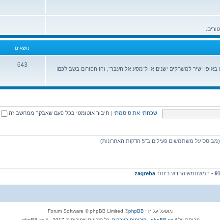
נושאים
643
ופן ישיר למשחקים ישנים או ל"מסע אל העבר", זהו הפורום בשבילכם!
שכחתי את סיסמתי
|
חיבור אוטומטי בכל פעם שאבקר ממחשב זה
9
• המשתמש החדש ביותר
zagreba
מופעל על ידי
phpBB
® Forum Software © phpBB Limited
מבוסס על
phpBB.co.il - פורומים בעברית
. כל הזכויות שמורות © 2017 - phpBB.co.il.