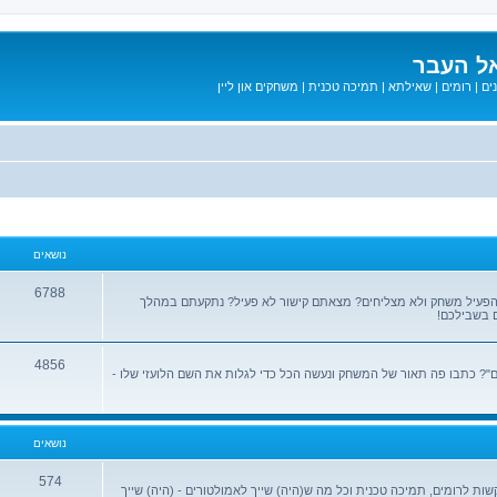
ל העבר
ים
|
רומים
|
שאילתא
|
תמיכה טכנית
|
משחקים און ליין
נושאים
6788
הפעיל משחק ולא מצליחים? מצאתם קישור לא פעיל? נתקעתם במהלך
 בשבילכם!
4856
? כתבו פה תאור של המשחק ונעשה הכל כדי לגלות את השם הלועזי שלו -
נושאים
574
שות לרומים, תמיכה טכנית וכל מה ש(היה) שייך לאמולטורים - (היה) שייך