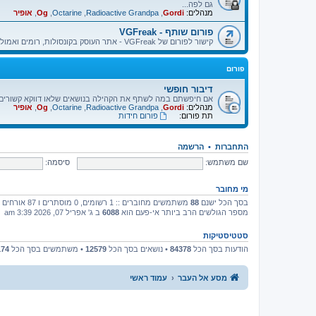
גם לפה...
מנהלים:
Gordi
,
Radioactive Grandpa
,
Octarine
,
Og
,
אופיר
פורום שותף - VGFreak
קישור לפורום של VGFreak - אתר העוסק בקונסולות, רומים ואמולטורים.
פורום
דיבור חופשי
אם חיפשתם במה לשתף את הקהילה בנושאים שלאו דווקא קשורים בא
מנהלים:
Gordi
,
Radioactive Grandpa
,
Octarine
,
Og
,
אופיר
תת פורום:
פורום חידות
התחברות
•
הרשמה
שם משתמש:
סיסמה:
מי מחובר
בסך הכל ישנם
88
משתמשים מחוברים :: 1 רשומים, 0 מוסתרים ו 87 אורחים (מבוסס על משתמשים פעילים ב־5 הדקות האחרונות)
מספר הגולשים הרב ביותר אי-פעם הוא
6088
ב ג' אפריל 07, 2026 3:39 am
סטטיסטיקות
הודעות בסך הכל
84378
• נושאים בסך הכל
12579
• משתמשים בסך הכל
174
מסע אל העבר
עמוד ראשי