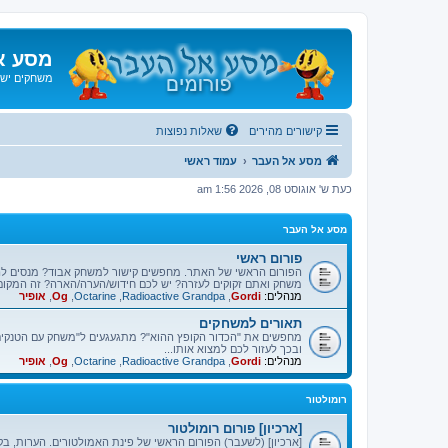
מסע א
משחקים ישנ
קישורים מהירים
שאלות נפוצות
מסע אל העבר
עמוד ראשי
כעת ש' אוגוסט 08, 2026 1:56 am
מסע אל העבר
פורום ראשי
הפורום הראשי של האתר. מחפשים קישור למשחק אבוד? מנסים ל
משחק ואתם זקוקים לעזרה? יש לכם חידוש/הערה/הארה? זה המקום
מנהלים:
Gordi
,
Radioactive Grandpa
,
Octarine
,
Og
,
אופיר
תאורים למשחקים
מחפשים את "הכדור הקופץ ההוא"? מתגעגעים ל"משחק עם הטנקים"
ובכך לעזור לכם למצוא אותו...
מנהלים:
Gordi
,
Radioactive Grandpa
,
Octarine
,
Og
,
אופיר
רומולטור
[ארכיון] פורום רומולטור
[ארכיון] (לשעבר) הפורום הראשי של פינת האמולטורים. הערות, בק