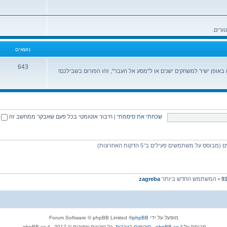
נושאים
643
ופן ישיר למשחקים ישנים או ל"מסע אל העבר", זהו הפורום בשבילכם!
שכחתי את סיסמתי
|
חיבור אוטומטי בכל פעם שאבקר ממחשב זה
9
• המשתמש החדש ביותר
zagreba
מופעל על ידי
phpBB
® Forum Software © phpBB Limited
מבוסס על
phpBB.co.il - פורומים בעברית
. כל הזכויות שמורות © 2017 - phpBB.co.il.