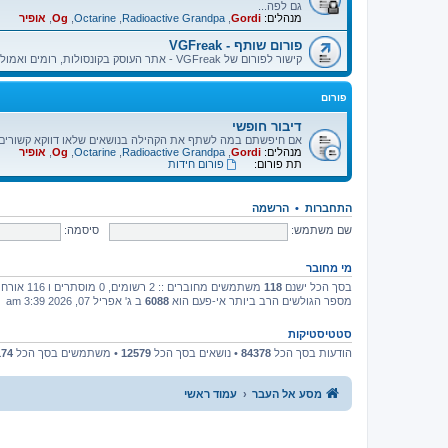
גם לפה...
מנהלים:
Gordi
,
Radioactive Grandpa
,
Octarine
,
Og
,
אופיר
פורום שותף - VGFreak
קישור לפורום של VGFreak - אתר העוסק בקונסולות, רומים ואמולטורים.
פורום
דיבור חופשי
אם חיפשתם במה לשתף את הקהילה בנושאים שלאו דווקא קשורים בא
מנהלים:
Gordi
,
Radioactive Grandpa
,
Octarine
,
Og
,
אופיר
תת פורום:
פורום חידות
התחברות
•
הרשמה
שם משתמש:
סיסמה:
מי מחובר
בסך הכל ישנם
118
משתמשים מחוברים :: 2 רשומים, 0 מוסתרים ו 116 אורחים (מבוסס על משתמשים פעילים ב־5 הדקות האחרונות)
מספר הגולשים הרב ביותר אי-פעם הוא
6088
ב ג' אפריל 07, 2026 3:39 am
סטטיסטיקות
הודעות בסך הכל
84378
• נושאים בסך הכל
12579
• משתמשים בסך הכל
174
מסע אל העבר
עמוד ראשי