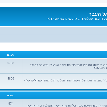
ל העבר
ים
|
רומים
|
שאילתא
|
תמיכה טכנית
|
משחקים און ליין
נושאים
6788
הפעיל משחק ולא מצליחים? מצאתם קישור לא פעיל? נתקעתם במהלך
 בשבילכם!
4856
? כתבו פה תאור של המשחק ונעשה הכל כדי לגלות את השם הלועזי שלו -
נושאים
574
שות לרומים, תמיכה טכנית וכל מה ש(היה) שייך לאמולטורים - (היה) שייך