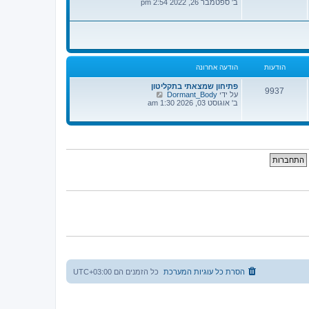
פ
ב' ספטמבר 26, 2022 2:54 pm
א
ה
ח
ב
ר
ה
ו
ו
נ
ד
ה
ע
ה
הודעות
הודעה אחרונה
ה
א
ח
פתיחון שמצאתי בתקליטון
9937
ר
צ
על ידי
Dormant_Body
ו
פ
ב' אוגוסט 03, 2026 1:30 am
נ
ה
ה
ב
ה
ו
ד
ע
ה
ה
א
ח
ר
ו
נ
ה
הסרת כל עוגיות המערכת
כל הזמנים הם
UTC+03:00