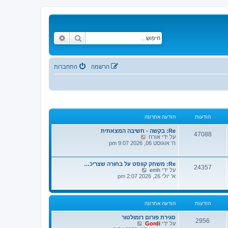
חיפוש
חיפוש מתקדם
הרשמה
התחברות
הודעות
הודעה אחרונה
Re: בקשה - חשיבה המצאתית
47088
צ
על ידי
אורח
פ
ה' אוגוסט 06, 2026 9:07 pm
ה
ב
ה
Re: משחק קווסט על בחורה שצריכ…
24357
ו
צ
על ידי
emh
ד
פ
א' יולי 26, 2026 2:07 pm
ע
ה
ה
ב
ה
ה
א
ו
הודעות
הודעה אחרונה
ח
ד
ר
ע
ו
סגירת פורום רומולטור
ה
2956
נ
צ
על ידי
Gordi
ה
ה