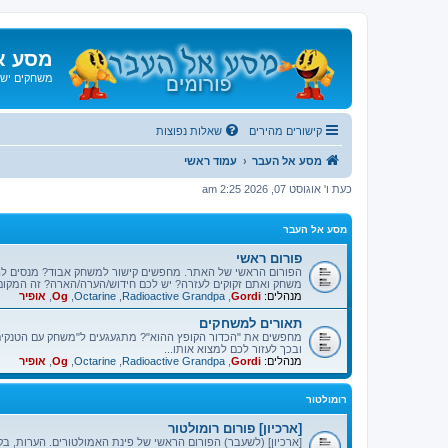
מסע א
משחקים ישנ
קישורים מהירים
שאלות נפוצות
מסע אל העבר
עמוד ראשי
כעת ו' אוגוסט 07, 2026 2:25 am
מסע אל העבר
פורום ראשי
הפורום הראשי של האתר. מחפשים קישור למשחק אבוד? מנסים ל
משחק ואתם זקוקים לעזרה? יש לכם חידוש/הערה/הארה? זה המקום
מנהלים:
Gordi
,
Radioactive Grandpa
,
Octarine
,
Og
,
אופיר
תאורים למשחקים
מחפשים את "הכדור הקופץ ההוא"? מתגעגעים ל"משחק עם הטנקים"
ובכך לעזור לכם למצוא אותו...
מנהלים:
Gordi
,
Radioactive Grandpa
,
Octarine
,
Og
,
אופיר
רומולטור
[ארכיון] פורום רומולטור
[ארכיון] (לשעבר) הפורום הראשי של פינת האמולטורים. הערות, בק