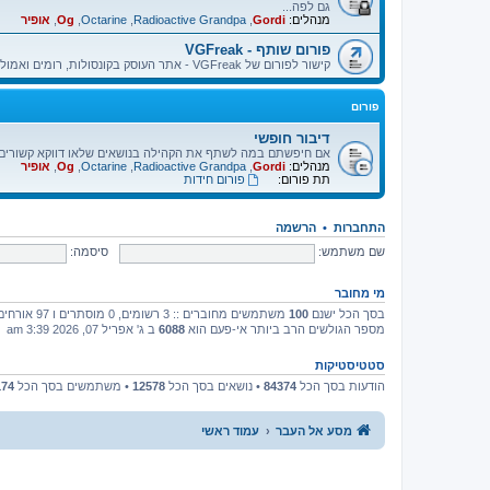
גם לפה...
מנהלים:
Gordi
,
Radioactive Grandpa
,
Octarine
,
Og
,
אופיר
פורום שותף - VGFreak
קישור לפורום של VGFreak - אתר העוסק בקונסולות, רומים ואמולטורים.
פורום
דיבור חופשי
אם חיפשתם במה לשתף את הקהילה בנושאים שלאו דווקא קשורים בא
מנהלים:
Gordi
,
Radioactive Grandpa
,
Octarine
,
Og
,
אופיר
תת פורום:
פורום חידות
התחברות
•
הרשמה
שם משתמש:
סיסמה:
מי מחובר
בסך הכל ישנם
100
משתמשים מחוברים :: 3 רשומים, 0 מוסתרים ו 97 אורחים (מבוסס על משתמשים פעילים ב־5 הדקות האחרונות)
מספר הגולשים הרב ביותר אי-פעם הוא
6088
ב ג' אפריל 07, 2026 3:39 am
סטטיסטיקות
הודעות בסך הכל
84374
• נושאים בסך הכל
12578
• משתמשים בסך הכל
174
מסע אל העבר
עמוד ראשי