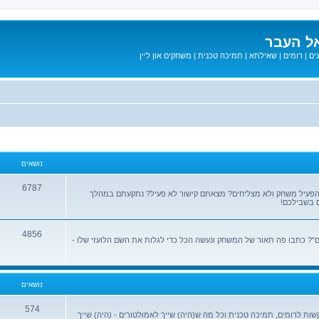
ל העבר
ים
|
רומים
|
שאילתא
|
תמיכה טכנית
|
משחקים און ליין
נושאים
6787
הפעיל משחק ולא מצליחים? מצאתם קישור לא פעיל? נתקעתם במהלך
 בשבילכם!
4856
? כתבו פה תאור של המשחק ונעשה הכל כדי לגלות את השם הלועזי שלו -
נושאים
574
שות לרומים, תמיכה טכנית וכל מה ש(היה) שייך לאמולטורים - (היה) שייך