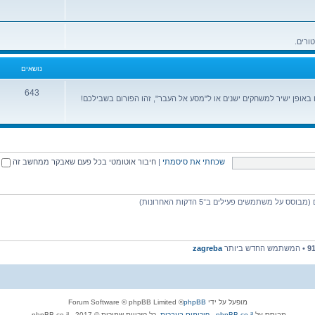
נושאים
643
ופן ישיר למשחקים ישנים או ל"מסע אל העבר", זהו הפורום בשבילכם!
שכחתי את סיסמתי
|
חיבור אוטומטי בכל פעם שאבקר ממחשב זה
9
• המשתמש החדש ביותר
zagreba
מופעל על ידי
phpBB
® Forum Software © phpBB Limited
מבוסס על
phpBB.co.il - פורומים בעברית
. כל הזכויות שמורות © 2017 - phpBB.co.il.