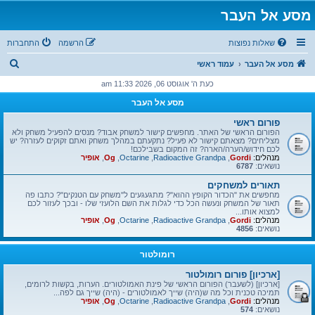
מסע אל העבר
שאלות נפוצות
הרשמה
התחברות
ח
מסע אל העבר
עמוד ראשי
י
כעת ה' אוגוסט 06, 2026 11:33 am
פ
מסע אל העבר
ו
פורום ראשי
ש
הפורום הראשי של האתר. מחפשים קישור למשחק אבוד? מנסים להפעיל משחק ולא
מצליחים? מצאתם קישור לא פעיל? נתקעתם במהלך משחק ואתם זקוקים לעזרה? יש
לכם חידוש/הערה/הארה? זה המקום בשבילכם!
מנהלים:
Gordi
,
Radioactive Grandpa
,
Octarine
,
Og
,
אופיר
נושאים:
6787
תאורים למשחקים
מחפשים את "הכדור הקופץ ההוא"? מתגעגעים ל"משחק עם הטנקים"? כתבו פה
תאור של המשחק ונעשה הכל כדי לגלות את השם הלועזי שלו - ובכך לעזור לכם
למצוא אותו...
מנהלים:
Gordi
,
Radioactive Grandpa
,
Octarine
,
Og
,
אופיר
נושאים:
4856
רומולטור
[ארכיון] פורום רומולטור
[ארכיון] (לשעבר) הפורום הראשי של פינת האמולטורים. הערות, בקשות לרומים,
תמיכה טכנית וכל מה ש(היה) שייך לאמולטורים - (היה) שייך גם לפה...
מנהלים:
Gordi
,
Radioactive Grandpa
,
Octarine
,
Og
,
אופיר
נושאים:
574