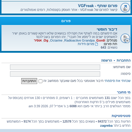
פורום שותף - VGFreak
קישור לפורום של VGFreak - אתר העוסק בקונסולות, רומים ואמולטורים.
פורום
דיבור חופשי
אם חיפשתם במה לשתף את הקהילה בנושאים שלאו דווקא קשורים באופן ישיר
למשחקים ישנים או ל"מסע אל העבר", זהו הפורום בשבילכם!
מנהלים:
Gordi
,
Radioactive Grandpa
,
Octarine
,
Og
,
אופיר
תת פורום:
פורום חידות
נושאים:
643
התחברות
•
הרשמה
שם משתמש:
סיסמה:
שכחתי את סיסמתי
חיבור אוטומטי בכל פעם שאבקר ממחשב זה
מי מחובר
בסך הכל ישנם
131
משתמשים מחוברים :: 1 רשומים, 0 מוסתרים ו 130 אורחים (מבוסס על
משתמשים פעילים ב־5 הדקות האחרונות)
מספר הגולשים הרב ביותר אי-פעם הוא
6088
ב ג' אפריל 07, 2026 3:39 am
סטטיסטיקות
הודעות בסך הכל
84372
• נושאים בסך הכל
12578
• משתמשים בסך הכל
9174
• המשתמש
החדש ביותר
zagreba