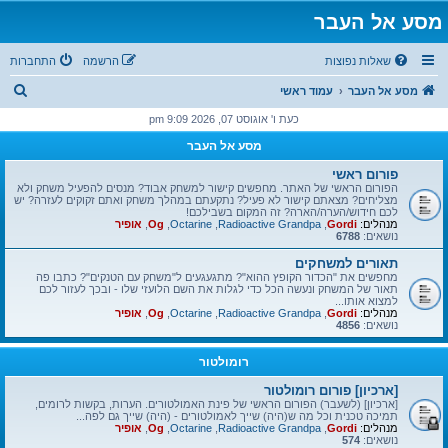
מסע אל העבר
שאלות נפוצות
הרשמה
התחברות
ח
מסע אל העבר
עמוד ראשי
י
כעת ו' אוגוסט 07, 2026 9:09 pm
פ
מסע אל העבר
ו
פורום ראשי
ש
הפורום הראשי של האתר. מחפשים קישור למשחק אבוד? מנסים להפעיל משחק ולא
מצליחים? מצאתם קישור לא פעיל? נתקעתם במהלך משחק ואתם זקוקים לעזרה? יש
לכם חידוש/הערה/הארה? זה המקום בשבילכם!
מנהלים:
Gordi
,
Radioactive Grandpa
,
Octarine
,
Og
,
אופיר
נושאים:
6788
תאורים למשחקים
מחפשים את "הכדור הקופץ ההוא"? מתגעגעים ל"משחק עם הטנקים"? כתבו פה
תאור של המשחק ונעשה הכל כדי לגלות את השם הלועזי שלו - ובכך לעזור לכם
למצוא אותו...
מנהלים:
Gordi
,
Radioactive Grandpa
,
Octarine
,
Og
,
אופיר
נושאים:
4856
רומולטור
[ארכיון] פורום רומולטור
[ארכיון] (לשעבר) הפורום הראשי של פינת האמולטורים. הערות, בקשות לרומים,
תמיכה טכנית וכל מה ש(היה) שייך לאמולטורים - (היה) שייך גם לפה...
מנהלים:
Gordi
,
Radioactive Grandpa
,
Octarine
,
Og
,
אופיר
נושאים:
574