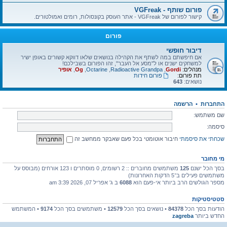
פורום שותף - VGFreak
קישור לפורום של VGFreak - אתר העוסק בקונסולות, רומים ואמולטורים.
פורום
דיבור חופשי
אם חיפשתם במה לשתף את הקהילה בנושאים שלאו דווקא קשורים באופן ישיר
למשחקים ישנים או ל"מסע אל העבר", זהו הפורום בשבילכם!
מנהלים:
Gordi
,
Radioactive Grandpa
,
Octarine
,
Og
,
אופיר
תת פורום:
פורום חידות
נושאים:
643
התחברות
•
הרשמה
שם משתמש:
סיסמה:
שכחתי את סיסמתי
חיבור אוטומטי בכל פעם שאבקר ממחשב זה
מי מחובר
בסך הכל ישנם
125
משתמשים מחוברים :: 2 רשומים, 0 מוסתרים ו 123 אורחים (מבוסס על
משתמשים פעילים ב־5 הדקות האחרונות)
מספר הגולשים הרב ביותר אי-פעם הוא
6088
ב ג' אפריל 07, 2026 3:39 am
סטטיסטיקות
הודעות בסך הכל
84378
• נושאים בסך הכל
12579
• משתמשים בסך הכל
9174
• המשתמש
החדש ביותר
zagreba