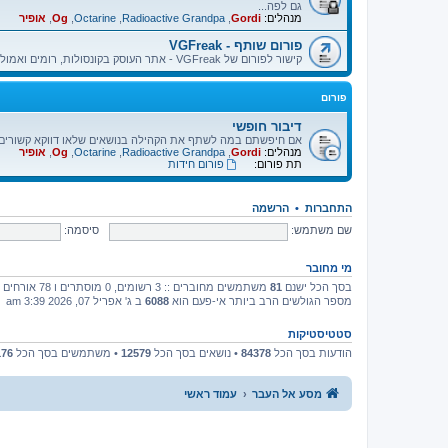
גם לפה...
מנהלים:
Gordi
,
Radioactive Grandpa
,
Octarine
,
Og
,
אופיר
פורום שותף - VGFreak
קישור לפורום של VGFreak - אתר העוסק בקונסולות, רומים ואמולטורים.
פורום
דיבור חופשי
אם חיפשתם במה לשתף את הקהילה בנושאים שלאו דווקא קשורים בא
מנהלים:
Gordi
,
Radioactive Grandpa
,
Octarine
,
Og
,
אופיר
תת פורום:
פורום חידות
התחברות
•
הרשמה
שם משתמש:
סיסמה:
מי מחובר
בסך הכל ישנם
81
משתמשים מחוברים :: 3 רשומים, 0 מוסתרים ו 78 אורחים (מבוסס על משתמשים פעילים ב־5 הדקות האחרונות)
מספר הגולשים הרב ביותר אי-פעם הוא
6088
ב ג' אפריל 07, 2026 3:39 am
סטטיסטיקות
הודעות בסך הכל
84378
• נושאים בסך הכל
12579
• משתמשים בסך הכל
176
מסע אל העבר
עמוד ראשי