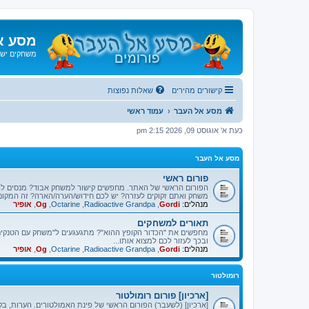
מסע א
משחקים ישנ
קישורים מהירים
שאלות נפוצות
מסע אל העבר
עמוד ראשי
כעת א' אוגוסט 09, 2026 2:15 pm
מסע אל העבר
פורום ראשי
הפורום הראשי של האתר. מחפשים קישור למשחק אבוד? מנסים ל
משחק ואתם זקוקים לעזרה? יש לכם חידוש/הערה/הארה? זה המקום
מנהלים:
Gordi
,
Radioactive Grandpa
,
Octarine
,
Og
,
אופיר
תאורים למשחקים
מחפשים את "הכדור הקופץ ההוא"? מתגעגעים ל"משחק עם הטנקים"
ובכך לעזור לכם למצוא אותו...
מנהלים:
Gordi
,
Radioactive Grandpa
,
Octarine
,
Og
,
אופיר
רומולטור
[ארכיון] פורום רומולטור
[ארכיון] (לשעבר) הפורום הראשי של פינת האמולטורים. הערות, בק