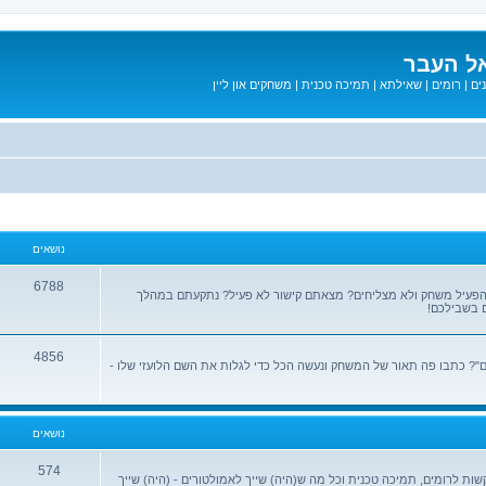
ל העבר
ים
|
רומים
|
שאילתא
|
תמיכה טכנית
|
משחקים און ליין
נושאים
6788
הפעיל משחק ולא מצליחים? מצאתם קישור לא פעיל? נתקעתם במהלך
 בשבילכם!
4856
? כתבו פה תאור של המשחק ונעשה הכל כדי לגלות את השם הלועזי שלו -
נושאים
574
שות לרומים, תמיכה טכנית וכל מה ש(היה) שייך לאמולטורים - (היה) שייך