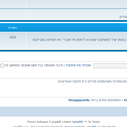
נושאים
643
ופן ישיר למשחקים ישנים או ל"מסע אל העבר", זהו הפורום בשבילכם!
שכחתי את סיסמתי
|
חיבור אוטומטי בכל פעם שאבקר ממחשב זה
9
• המשתמש החדש ביותר
Vintagejosh9x
מופעל על ידי
phpBB
® Forum Software © phpBB Limited
מבוסס על
phpBB.co.il - פורומים בעברית
. כל הזכויות שמורות © 2017 - phpBB.co.il.