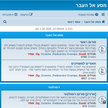
מסע אל העבר
שאלות נפוצות
הרשמה
התחברות
ח
מסע אל העבר
עמוד ראשי
י
כעת ב' אוגוסט 10, 2026 1:34 pm
פ
מסע אל העבר
ו
פורום ראשי
ש
הפורום הראשי של האתר. מחפשים קישור למשחק אבוד? מנסים להפעיל משחק ולא
מצליחים? מצאתם קישור לא פעיל? נתקעתם במהלך משחק ואתם זקוקים לעזרה? יש
לכם חידוש/הערה/הארה? זה המקום בשבילכם!
מנהלים:
Gordi
,
Radioactive Grandpa
,
Octarine
,
Og
,
אופיר
נושאים:
6788
תאורים למשחקים
מחפשים את "הכדור הקופץ ההוא"? מתגעגעים ל"משחק עם הטנקים"? כתבו פה
תאור של המשחק ונעשה הכל כדי לגלות את השם הלועזי שלו - ובכך לעזור לכם
למצוא אותו...
מנהלים:
Gordi
,
Radioactive Grandpa
,
Octarine
,
Og
,
אופיר
נושאים:
4857
רומולטור
[ארכיון] פורום רומולטור
[ארכיון] (לשעבר) הפורום הראשי של פינת האמולטורים. הערות, בקשות לרומים,
תמיכה טכנית וכל מה ש(היה) שייך לאמולטורים - (היה) שייך גם לפה...
מנהלים:
Gordi
,
Radioactive Grandpa
,
Octarine
,
Og
,
אופיר
נושאים:
574