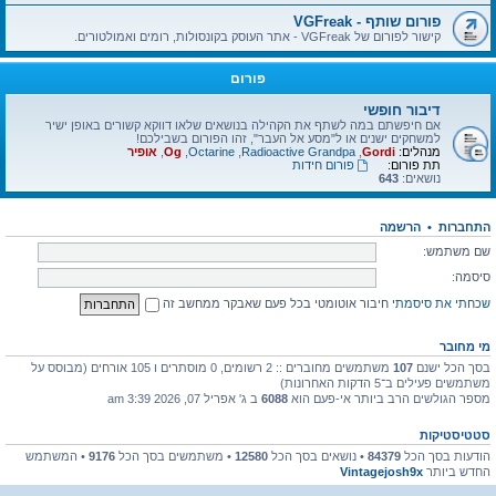
פורום שותף - VGFreak
קישור לפורום של VGFreak - אתר העוסק בקונסולות, רומים ואמולטורים.
פורום
דיבור חופשי
אם חיפשתם במה לשתף את הקהילה בנושאים שלאו דווקא קשורים באופן ישיר
למשחקים ישנים או ל"מסע אל העבר", זהו הפורום בשבילכם!
מנהלים:
Gordi
,
Radioactive Grandpa
,
Octarine
,
Og
,
אופיר
תת פורום:
פורום חידות
נושאים:
643
התחברות
•
הרשמה
שם משתמש:
סיסמה:
שכחתי את סיסמתי
חיבור אוטומטי בכל פעם שאבקר ממחשב זה
מי מחובר
בסך הכל ישנם
107
משתמשים מחוברים :: 2 רשומים, 0 מוסתרים ו 105 אורחים (מבוסס על
משתמשים פעילים ב־5 הדקות האחרונות)
מספר הגולשים הרב ביותר אי-פעם הוא
6088
ב ג' אפריל 07, 2026 3:39 am
סטטיסטיקות
הודעות בסך הכל
84379
• נושאים בסך הכל
12580
• משתמשים בסך הכל
9176
• המשתמש
החדש ביותר
Vintagejosh9x