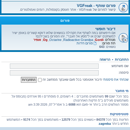
פורום שותף - VGFreak
קישור לפורום של VGFreak - אתר העוסק בקונסולות, רומים ואמולטורים.
פורום
דיבור חופשי
אם חיפשתם במה לשתף את הקהילה בנושאים שלאו דווקא קשורים באופן ישיר
למשחקים ישנים או ל"מסע אל העבר", זהו הפורום בשבילכם!
מנהלים:
Gordi
,
Radioactive Grandpa
,
Octarine
,
Og
,
אופיר
תת פורום:
פורום חידות
נושאים:
643
התחברות
•
הרשמה
שם משתמש:
סיסמה:
שכחתי את סיסמתי
חיבור אוטומטי בכל פעם שאבקר ממחשב זה
מי מחובר
בסך הכל ישנם
99
משתמשים מחוברים :: 4 רשומים, 0 מוסתרים ו 95 אורחים (מבוסס על
משתמשים פעילים ב־5 הדקות האחרונות)
מספר הגולשים הרב ביותר אי-פעם הוא
6088
ב ג' אפריל 07, 2026 3:39 am
סטטיסטיקות
הודעות בסך הכל
84378
• נושאים בסך הכל
12579
• משתמשים בסך הכל
9174
• המשתמש
החדש ביותר
zagreba