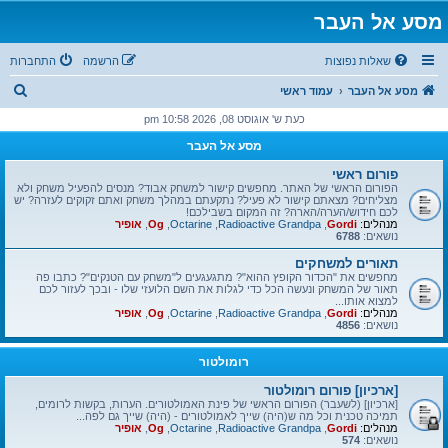
מסע אל העבר
שאלות נפוצות
הרשמה
התחברות
ח
מסע אל העבר
עמוד ראשי
י
כעת ש' אוגוסט 08, 2026 10:58 pm
פ
מסע אל העבר
ו
פורום ראשי
ש
הפורום הראשי של האתר. מחפשים קישור למשחק אבוד? מנסים להפעיל משחק ולא
מצליחים? מצאתם קישור לא פעיל? נתקעתם במהלך משחק ואתם זקוקים לעזרה? יש
לכם חידוש/הערה/הארה? זה המקום בשבילכם!
מנהלים:
Gordi
,
Radioactive Grandpa
,
Octarine
,
Og
,
אופיר
נושאים:
6788
תאורים למשחקים
מחפשים את "הכדור הקופץ ההוא"? מתגעגעים ל"משחק עם הטנקים"? כתבו פה
תאור של המשחק ונעשה הכל כדי לגלות את השם הלועזי שלו - ובכך לעזור לכם
למצוא אותו...
מנהלים:
Gordi
,
Radioactive Grandpa
,
Octarine
,
Og
,
אופיר
נושאים:
4856
רומולטור
[ארכיון] פורום רומולטור
[ארכיון] (לשעבר) הפורום הראשי של פינת האמולטורים. הערות, בקשות לרומים,
תמיכה טכנית וכל מה ש(היה) שייך לאמולטורים - (היה) שייך גם לפה...
מנהלים:
Gordi
,
Radioactive Grandpa
,
Octarine
,
Og
,
אופיר
נושאים:
574