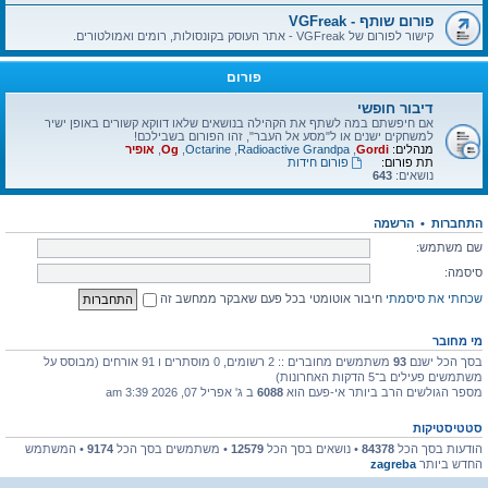
פורום שותף - VGFreak
קישור לפורום של VGFreak - אתר העוסק בקונסולות, רומים ואמולטורים.
פורום
דיבור חופשי
אם חיפשתם במה לשתף את הקהילה בנושאים שלאו דווקא קשורים באופן ישיר
למשחקים ישנים או ל"מסע אל העבר", זהו הפורום בשבילכם!
מנהלים:
Gordi
,
Radioactive Grandpa
,
Octarine
,
Og
,
אופיר
תת פורום:
פורום חידות
נושאים:
643
התחברות
•
הרשמה
שם משתמש:
סיסמה:
שכחתי את סיסמתי
חיבור אוטומטי בכל פעם שאבקר ממחשב זה
מי מחובר
בסך הכל ישנם
93
משתמשים מחוברים :: 2 רשומים, 0 מוסתרים ו 91 אורחים (מבוסס על
משתמשים פעילים ב־5 הדקות האחרונות)
מספר הגולשים הרב ביותר אי-פעם הוא
6088
ב ג' אפריל 07, 2026 3:39 am
סטטיסטיקות
הודעות בסך הכל
84378
• נושאים בסך הכל
12579
• משתמשים בסך הכל
9174
• המשתמש
החדש ביותר
zagreba