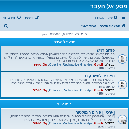
מסע אל העבר
שאלות נפוצות
הרשמה
התחברות
ח
מסע אל העבר
עמוד ראשי
י
כעת ש' אוגוסט 08, 2026 8:06 pm
פ
מסע אל העבר
ו
פורום ראשי
ש
הפורום הראשי של האתר. מחפשים קישור למשחק אבוד? מנסים להפעיל משחק ולא
מצליחים? מצאתם קישור לא פעיל? נתקעתם במהלך משחק ואתם זקוקים לעזרה? יש
לכם חידוש/הערה/הארה? זה המקום בשבילכם!
מנהלים:
Gordi
,
Radioactive Grandpa
,
Octarine
,
Og
,
אופיר
נושאים:
6788
תאורים למשחקים
מחפשים את "הכדור הקופץ ההוא"? מתגעגעים ל"משחק עם הטנקים"? כתבו פה
תאור של המשחק ונעשה הכל כדי לגלות את השם הלועזי שלו - ובכך לעזור לכם
למצוא אותו...
מנהלים:
Gordi
,
Radioactive Grandpa
,
Octarine
,
Og
,
אופיר
נושאים:
4856
רומולטור
[ארכיון] פורום רומולטור
[ארכיון] (לשעבר) הפורום הראשי של פינת האמולטורים. הערות, בקשות לרומים,
תמיכה טכנית וכל מה ש(היה) שייך לאמולטורים - (היה) שייך גם לפה...
מנהלים:
Gordi
,
Radioactive Grandpa
,
Octarine
,
Og
,
אופיר
נושאים:
574